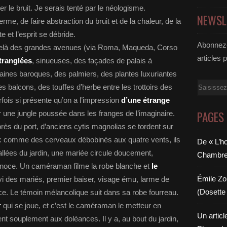
r le bruit. Je serais tenté par le néologisme.
NEWSL
e faire abstraction du bruit et de la chaleur, de la
te et l’esprit se débride.
Abonnez-
es grandes avenues (via Roma, Maqueda, Corso
articles 
étranglées
, sinueuses, des façades de palais à
taines baroques, des palmiers, des plantes luxuriantes
Email
es balcons, des touffes d’herbe entre les trottoirs des
ois si présente qu’on a l’impression
d’une étrange
PAGES
 une jungle poussée dans les franges de l’imaginaire.
 près du port, d’anciens cytis magnolias se tordent sur
: comme des cerveaux débobinés aux quatre vents, ils
De « L’h
llées du jardin, une mariée circule doucement,
Chambre 6
a noce. Un caméraman filme la robe blanche et
le
Émile Zol
avi des mariés, premier baiser, visage ému, larme de
(Dosette 
 noce. Le témoin mélancolique suit dans sa robe fourreau.
r
qui se joue, et c’est le caméraman le metteur en
Un articl
nt souplement aux doléances. Il y a, au bout du jardin,