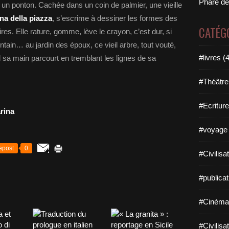
Phare de
un ponton. Cachée dans un coin de palmier, une vieille
na della piazza
, s’escrime à dessiner les formes des
CATÉG
s. Elle rature, gomme, lève le crayon, c’est dur, si
intain… au jardin des époux, ce vieil arbre, tout vouté,
#livres (
el sa main parcourt en tremblant les lignes de sa
#Théâtre
#Ecriture
arina
#voyage 
epost
0
#Civilisa
#publicat
#Cinéma
#Civilisa