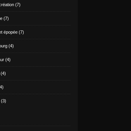
création (7)
e (7)
et épopée (7)
urg (4)
ur (4)
 (4)
4)
(3)