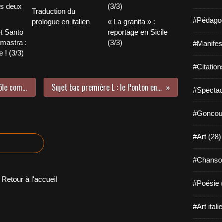
Traduction du
#Pédagog
prologue en italien
« La granita » :
t Santo
reportage en Sicile
mastra :
(3/3)
#Manifest
e ! (3/3)
#Citation
Le Ponton en examen (2/3) : contrôle commun de seconde
Sujet bac première L : le Ponton en examen (3/3)
#Spectac
#Goncour
#Art (28)
#Chanso
Retour à l'accueil
#Poésie 
#Art itali