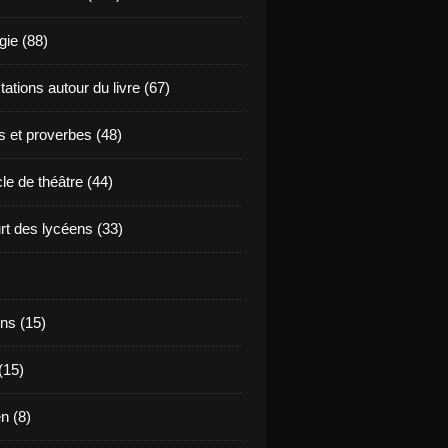
ie (88)
ations autour du livre (67)
s et proverbes (48)
le de théâtre (44)
t des lycéens (33)
ns (15)
(15)
en (8)