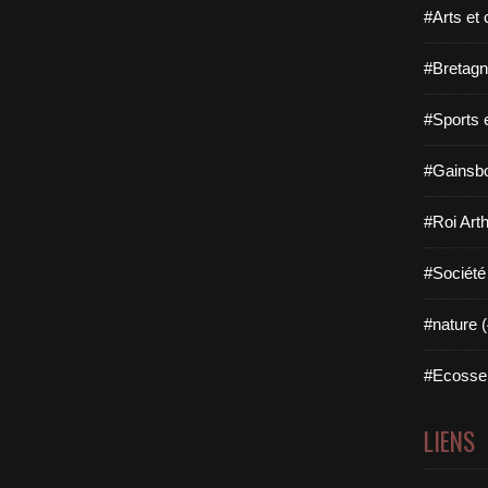
#Arts et 
#Bretagn
#Sports 
#Gainsbo
#Roi Arth
#Société
#nature (
#Ecosse 
LIENS