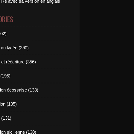
 Ré avec sa version en anglais
ORIES
402)
 au lycée (390)
 et réécriture (356)
(195)
tion écossaise (138)
ion (135)
 (131)
tion sicilienne (130)