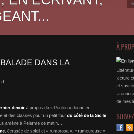
EANT...
À PRO
 BALADE DANS LA
Littératu
lecture e
nd
et suscit
la curios
de mes li
ernier devoir
à propos du « Ponton » donné en
SUIVE
e et des classes pour un petit tour
du côté de la Sicile
 vous amène à Pelerme ce matin…
me
, écrasée de soleil et « rumorosa », « rumeureuse »