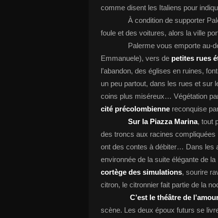
comme disent les Italiens pour indique
À condition de supporter Palerme, d
foule et des voitures, alors la ville por
Palerme vous emporte au-delà d
Emmanuele), vers de
petites rues 
l’abandon, des églises en ruines, fon
un peu partout, dans les rues et sur l
coins plus miséreux… Végétation parf
cité précolombienne
reconquise par
Sur la Piazza Marina
, tout
des troncs aux racines compliquées 
ont des contes à débiter… Dans les a
environnée de la suite élégante de l
cortège des simulations
, sourire r
citron, le citronnier fait partie de la
C’est le théâtre de l’amou
scène. Les deux époux futurs se livre