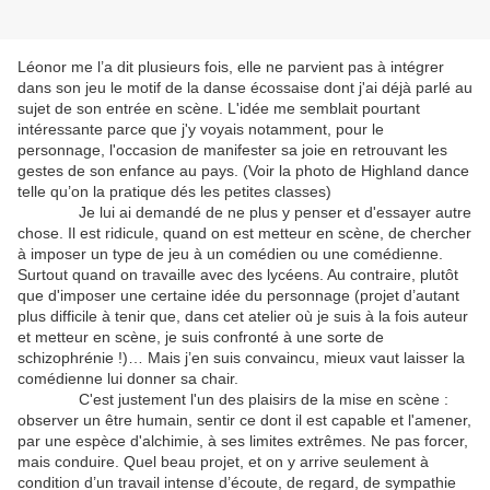
Léonor me l’a dit plusieurs fois, elle ne parvient pas à intégrer
dans son jeu le motif de la danse écossaise dont j'ai déjà parlé au
sujet de son entrée en scène. L'idée me semblait pourtant
intéressante parce que j'y voyais notamment, pour le
personnage, l'occasion de manifester sa joie en retrouvant les
gestes de son enfance au pays. (Voir la photo de Highland dance
telle qu’on la pratique dés les petites classes)
Je lui ai demandé de ne plus y penser et d'essayer autre
chose. Il est ridicule, quand on est metteur en scène, de chercher
à imposer un type de jeu à un comédien ou une comédienne.
Surtout quand on travaille avec des lycéens. Au contraire, plutôt
que d'imposer une certaine idée du personnage (projet d’autant
plus difficile à tenir que, dans cet atelier où je suis à la fois auteur
et metteur en scène, je suis confronté à une sorte de
schizophrénie !)… Mais j’en suis convaincu, mieux vaut laisser la
comédienne lui donner sa chair.
C'est justement l'un des plaisirs de la mise en scène :
observer un être humain, sentir ce dont il est capable et l'amener,
par une espèce d'alchimie, à ses limites extrêmes. Ne pas forcer,
mais conduire. Quel beau projet, et on y arrive seulement à
condition d’un travail intense d’écoute, de regard, de sympathie