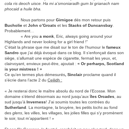
cola ris deoch uisce. Ha mi a’smoniaradh gum bi grianach nam
phocaid a huile bha.
Nous partons pour
Girnigoe
dés mon retour puis
Bucholie
et
John o’Groats
et les
Stacks of Duncansbay
.
Probablement…
« Are you
a monk
, Eric, always going around your
Highlands and never looking for a girl friend !”
C’était la phrase que me disait sur le ton de l’humour le
fameux
Sandro
que j’ai déjà évoqué dans ce blog. Il s’enfonçait dans son
siège, s’allumait une espèce de cigarette, fermait les yeux, et,
clairvoyant, envieux peut-être, ajoutait :
« Or perharps, Scotland
is your mistress ! »
Ce qu’en termes plus démesurés
, Sinclair
proclame quand il
s’écrie dans l’acte 2 du
Ceilidh :
« Je resterai donc le maître absolu du nord de l’Ecosse. Mon
domaine s’étend désormais au nord jusqu’aux
îles Orcades
, au
sud jusqu’à
Inverness
! J’ai soumis toutes les contrées du
Sutherland
. La montagne, la bruyère, les petits
lochs
au fond
des
glens
, les villes, les villages, les jolies filles qui s’y promènent
le soir, tout m’appartient ! »