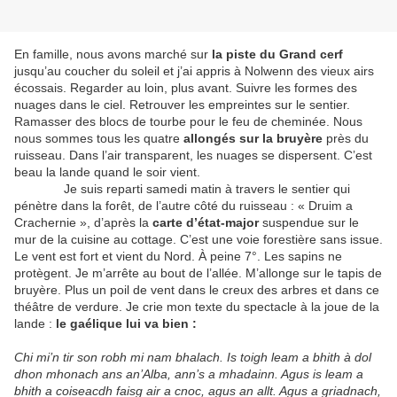
En famille, nous avons marché sur
la piste du Grand cerf
jusqu’au coucher du soleil et j’ai appris à Nolwenn des vieux airs
écossais. Regarder au loin, plus avant. Suivre les formes des
nuages dans le ciel. Retrouver les empreintes sur le sentier.
Ramasser des blocs de tourbe pour le feu de cheminée. Nous
nous sommes tous les quatre
allongés sur la bruyère
près du
ruisseau. Dans l’air transparent, les nuages se dispersent. C’est
beau la lande quand le soir vient.
Je suis reparti samedi matin à travers le sentier qui
pénètre dans la forêt, de l’autre côté du ruisseau : « Druim a
Crachernie », d’après la
carte d’état-major
suspendue sur le
mur de la cuisine au cottage. C’est une voie forestière sans issue.
Le vent est fort et vient du Nord. À peine 7°. Les sapins ne
protègent. Je m’arrête au bout de l’allée. M’allonge sur le tapis de
bruyère. Plus un poil de vent dans le creux des arbres et dans ce
théâtre de verdure. Je crie mon texte du spectacle à la joue de la
lande :
le gaélique lui va bien :
Chi mi’n tir son robh mi nam bhalach.
Is toigh leam a bhith à dol
dhon mhonach ans an’Alba, ann’s a mhadainn. Agus is leam a
bhith a coiseacdh faisg air a cnoc, agus an allt. Agus a griadnach,