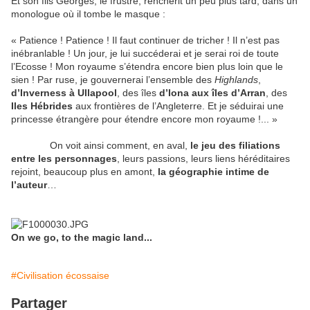
Et son fils Georges, le frustré, renchérit un peu plus tard, dans un
monologue où il tombe le masque :
« Patience ! Patience ! Il faut continuer de tricher ! Il n’est pas
inébranlable ! Un jour, je lui succéderai et je serai roi de toute
l’Ecosse ! Mon royaume s’étendra encore bien plus loin que le
sien ! Par ruse, je gouvernerai l’ensemble des
Highlands
,
d’Inverness à Ullapool
, des îles
d’Iona aux îles d’Arran
, des
Iles Hébrides
aux frontières de l’Angleterre. Et je séduirai une
princesse étrangère pour étendre encore mon royaume !... »
On voit ainsi comment, en aval,
le jeu des filiations
entre les personnages
, leurs passions, leurs liens héréditaires
rejoint, beaucoup plus en amont,
la géographie intime de
l’auteur
…
On we go, to the magic land...
#Civilisation écossaise
Partager