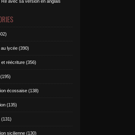
 Ré avec sa version en anglais
ORIES
402)
 au lycée (390)
 et réécriture (356)
(195)
tion écossaise (138)
ion (135)
 (131)
tion sicilienne (130)