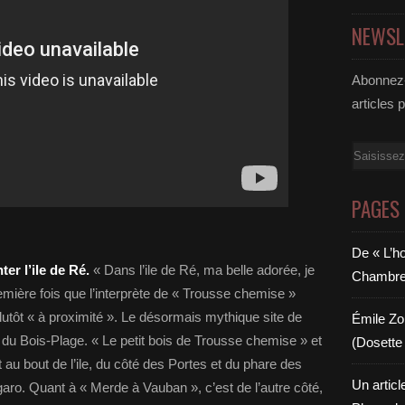
NEWSL
Abonnez-
articles 
Email
PAGES
De « L’h
 l’ile de Ré.
« Dans l’ile de Ré, ma belle adorée, je
Chambre 6
remière fois que l’interprète de « Trousse chemise »
plutôt « à proximité ». Le désormais mythique site de
Émile Zol
 du Bois-Plage. « Le petit bois de Trousse chemise » et
(Dosette 
t au bout de l’ile, du côté des Portes et du phare des
Un articl
aro. Quant à « Merde à Vauban », c’est de l’autre côté,