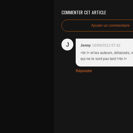
COMMENTER CET ARTICLE
Ajouter un commentaire
J
Jenny
16/09/2012 07:42
<br /> et les auteurs, délaissés, 
qui ne le sont pas tant !<br />
Répondre