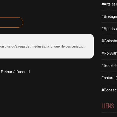
#Arts et 
#Bretagn
#Sports 
#Gainsbo
non plus qu'à regarder, médusés, la longue file des curieux....
#Roi Arth
#Société
Retour à l'accueil
#nature (
#Ecosse 
LIENS