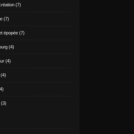
création (7)
e (7)
et épopée (7)
urg (4)
ur (4)
 (4)
4)
(3)