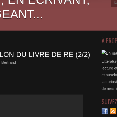
EANT...
À PRO
ON DU LIVRE DE RÉ (2/2)
Littératu
c Bertrand
lecture e
et suscit
la curios
de mes li
SUIVE