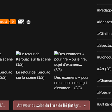
#Pédagog
#Manifest
epost
0
#Citation
#Spectac
#Goncour
#Art (28)
 Kérouac
Le retour de Kérouac
(2/2)
sur la scène (1/2)
Des examens « pour
#Chanso
rire » ou le rire, sujet
d’examen... (3/3)
#Poésie 
#Art itali
Aznavour au salon du Livre de Ré (1/2)
Aznavour au salon du Livre de Ré (intégral)