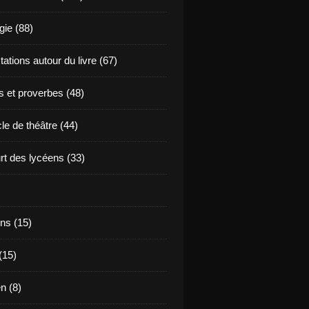
ie (88)
ations autour du livre (67)
s et proverbes (48)
le de théâtre (44)
t des lycéens (33)
ns (15)
(15)
en (8)