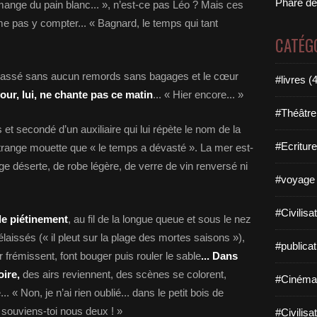
Phare de
j’mange du pain blanc... », n’est-ce pas Léo ? Mais ces
me pas y compter... « Bagnard, le temps qui tant
CATÉG
n passé sans aucun remords sans bagages et le cœur
#livres (
ur, lui, ne chante pas ce matin
... « Hier encore... »
#Théâtre
 et secondé d’un auxiliaire qui lui répète le nom de la
#Ecriture
étrange mouette que « le temps a dévasté ». La mer est-
lage déserte, de robe légère, de verre de vin renversé ni
#voyage 
#Civilisa
le piétinement
, au fil de la longue queue et sous le nez
laissés (« il pleut sur la plage des mortes saisons »),
#publicat
frémissent, font bouger puis rouler le sable
... Dans
oire,
des airs reviennent, des scènes se colorent,
#Cinéma
 « Non, je n’ai rien oublié... dans le petit bois de
 souviens-toi nous deux ! »
#Civilisa