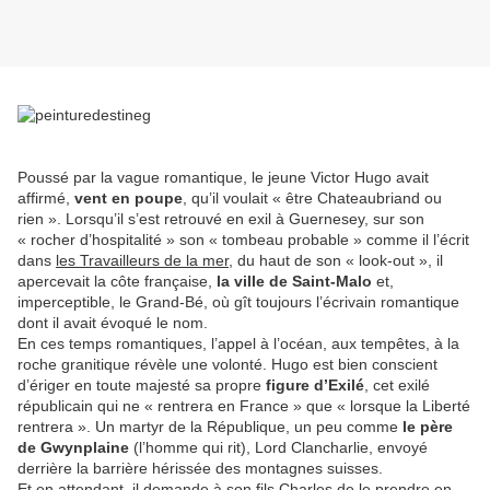
Poussé par la vague romantique, le jeune Victor Hugo avait
affirmé,
vent en poupe
, qu’il voulait « être Chateaubriand ou
rien ». Lorsqu’il s’est retrouvé en exil à Guernesey, sur son
« rocher d’hospitalité » son « tombeau probable » comme il l’écrit
dans
les Travailleurs de la mer
, du haut de son « look-out », il
apercevait la côte française,
la ville de Saint-Malo
et,
imperceptible, le Grand-Bé, où gît toujours l’écrivain romantique
dont il avait évoqué le nom.
En ces temps romantiques, l’appel à l’océan, aux tempêtes, à la
roche granitique révèle une volonté. Hugo est bien conscient
d’ériger en toute majesté sa propre
figure d’Exilé
, cet exilé
républicain qui ne « rentrera en France » que « lorsque la Liberté
rentrera ». Un martyr de la République, un peu comme
le père
de Gwynplaine
(l’homme qui rit), Lord Clancharlie, envoyé
derrière la barrière hérissée des montagnes suisses.
Et en attendant, il demande à son fils Charles de le prendre en