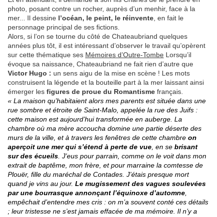
photo, posant contre un rocher, auprès d’un menhir, face à la
mer... Il dessine
l’océan, le peint, le réinvente
, en fait le
personnage principal de ses fictions.
Alors, si l’on se tourne du côté de Chateaubriand quelques
années plus tôt, il est intéressant d’observer le travail qu’opèrent
sur cette thématique ses
Mémoires d’Outre-Tombe
Lorsqu’il
évoque sa naissance, Chateaubriand ne fait rien d’autre que
Victor Hugo :
un sens aigu de la mise en scène ! Les mots
construisent la légende et la bouteille part à la mer laissant ainsi
émerger les
figures de proue du Romantisme
français.
« La maison qu’habitaient alors mes parents est située dans une
rue sombre et étroite de Saint-Malo, appelée la rue des Juifs :
cette maison est aujourd’hui transformée en auberge. La
chambre où ma mère accoucha domine une partie déserte des
murs de la ville, et à travers les fenêtres de cette chambre
on
aperçoit une mer qui s’étend à perte de vue
, en se
brisant
sur des écueils
. J’eus pour parrain, comme on le voit dans mon
extrait de baptême, mon frère, et pour marraine la comtesse de
Plouër, fille du maréchal de Contades. J’étais presque mort
quand je vins au jour.
Le mugissement des vagues soulevées
par une bourrasque annonçant l’équinoxe d’automne
,
empêchait d’entendre mes cris : on m’a souvent conté ces détails
; leur tristesse ne s’est jamais effacée de ma mémoire. Il n’y a