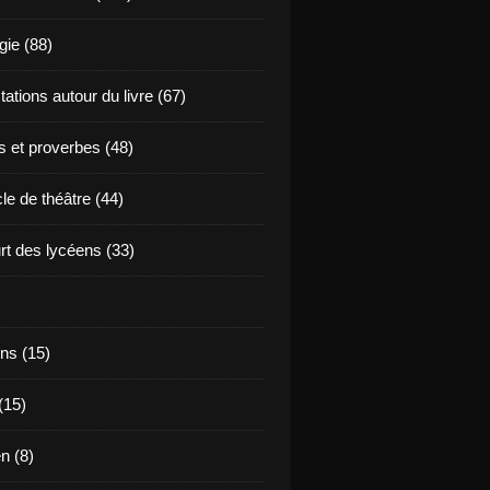
ie (88)
ations autour du livre (67)
s et proverbes (48)
le de théâtre (44)
t des lycéens (33)
ns (15)
(15)
en (8)