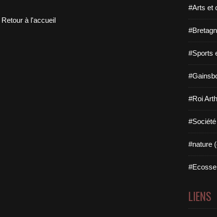
#Arts et 
Retour à l'accueil
#Bretagn
#Sports 
#Gainsbo
#Roi Arth
#Société
#nature (
#Ecosse 
LIENS