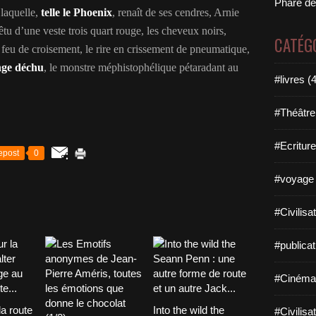
Phare de
 laquelle,
telle le Phoenix
, renaît de ses cendres, Arnie
tu d’une veste trois quart rouge, les cheveux noirs,
CATÉG
 feu de croisement, le rire en crissement de pneumatique,
nge déchu
, le monstre méphistophélique pétaradant au
#livres (
#Théâtre
#Ecriture
epost
0
#voyage 
#Civilisa
#publicat
#Cinéma
la route
Into the wild the
#Civilisa