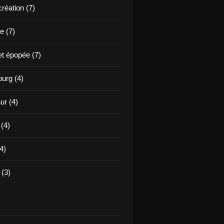
création (7)
e (7)
et épopée (7)
urg (4)
ur (4)
 (4)
4)
(3)