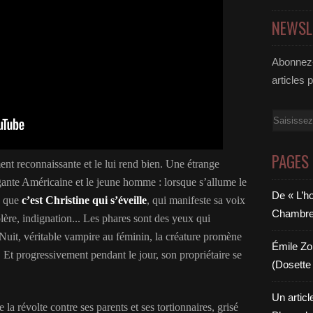
NEWSL
Abonnez-
articles 
Email
PAGES
ment reconnaissante et le lui rend bien. Une étrange
légante Américaine et le jeune homme : lorsque s’allume le
De « L’h
d que
c’est Christine qui s’éveille
, qui manifeste sa voix
Chambre 6
olère, indignation... Les phares sont des yeux qui
 Nuit, véritable vampire au féminin, la créature promène
Émile Zol
. Et progressivement pendant le jour, son propriétaire se
(Dosette 
Un articl
 la révolte contre ses parents et ses tortionnaires, grisé