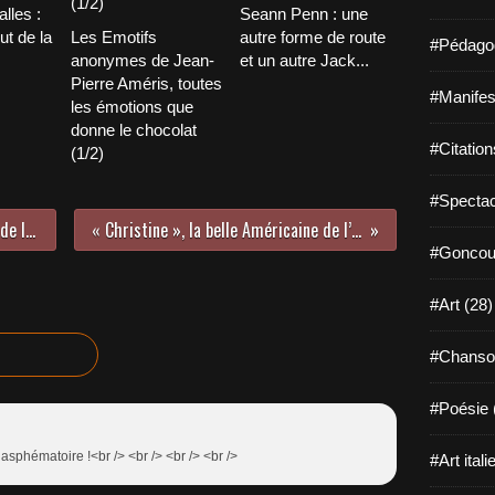
lles :
Seann Penn : une
t de la
Les Emotifs
autre forme de route
#Pédagog
anonymes de Jean-
et un autre Jack...
Pierre Améris, toutes
#Manifest
les émotions que
donne le chocolat
#Citation
(1/2)
#Spectac
« Christine », la belle Américaine de l’archange maudit (2/4)
« Christine », la belle Américaine de l’archange maudit (4/4)
#Goncour
#Art (28)
#Chanso
#Poésie 
lasphématoire !<br /> <br /> <br /> <br />
#Art itali