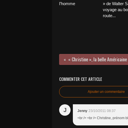
l’homme
» de Walter Sa
voyage au bou
route...
COMMENTER CET ARTICLE
Ajouter un commentaire
J
Jenny
23/10/2011 08:37
<br /> <br /> Christine, prénom b