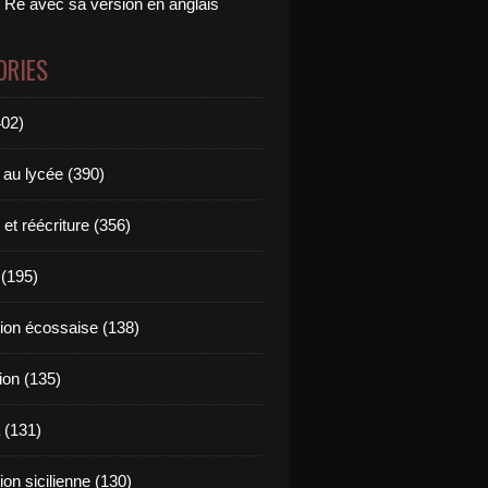
 Ré avec sa version en anglais
ORIES
402)
 au lycée (390)
 et réécriture (356)
(195)
tion écossaise (138)
ion (135)
 (131)
tion sicilienne (130)