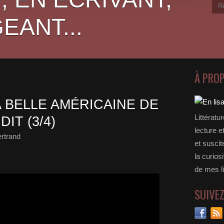
EANT...
À PRO
LA BELLE AMÉRICAINE DE
Littératu
IT (3/4)
lecture e
ertrand
et suscit
la curios
de mes li
SUIVE