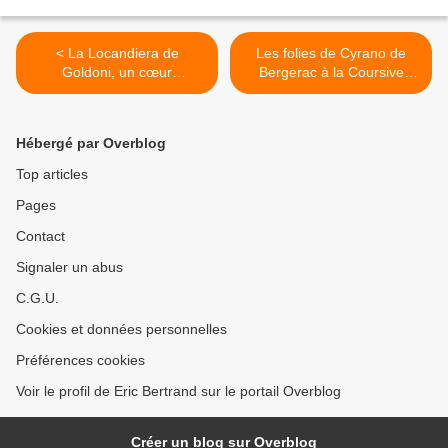
< La Locandiera de
Les folies de Cyrano de
Goldoni, un cœur
Bergerac à la Coursive
diabolique dans une prison
(2/5) >
dorée (Intégrale)
Hébergé par Overblog
Top articles
Pages
Contact
Signaler un abus
C.G.U.
Cookies et données personnelles
Préférences cookies
Voir le profil de Eric Bertrand sur le portail Overblog
Créer un blog sur Overblog