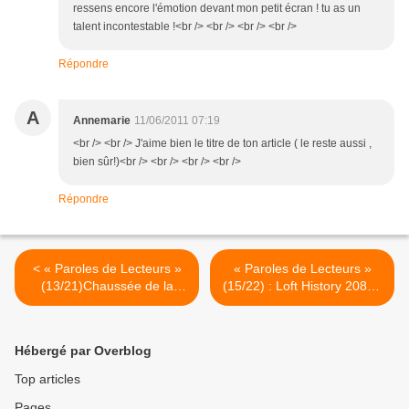
ressens encore l'émotion devant mon petit écran ! tu as un
talent incontestable !<br /> <br /> <br /> <br />
Répondre
A
Annemarie
11/06/2011 07:19
<br /> <br /> J'aime bien le titre de ton article ( le reste aussi ,
bien sûr!)<br /> <br /> <br /> <br />
Répondre
< « Paroles de Lecteurs »
« Paroles de Lecteurs »
(13/21)Chaussée de la
(15/22) : Loft History 2084 :
madeleine de Proust. Les
un harem dans un loft >
miroirs du grenier.
Hébergé par Overblog
Top articles
Pages