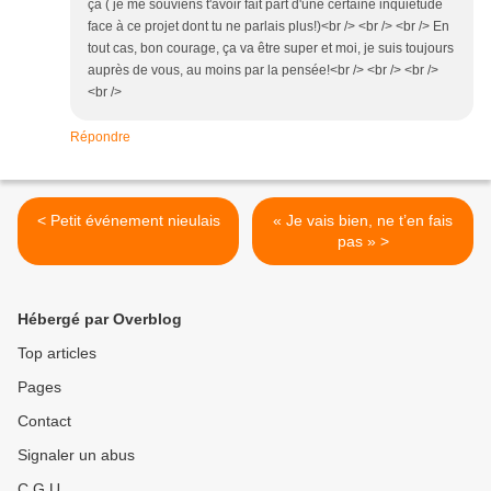
çà ( je me souviens t'avoir fait part d'une certaine inquiètude
face à ce projet dont tu ne parlais plus!)<br /> <br /> <br /> En
tout cas, bon courage, ça va être super et moi, je suis toujours
auprès de vous, au moins par la pensée!<br /> <br /> <br />
<br />
Répondre
< Petit événement nieulais
« Je vais bien, ne t’en fais
pas » >
Hébergé par Overblog
Top articles
Pages
Contact
Signaler un abus
C.G.U.