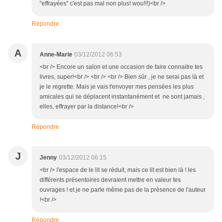
"effrayées" c'est pas mal non plus! wou!!!)<br />
Répondre
A
Anne-Marie
03/12/2012 06:53
<br /> Encore un salon et une occasion de faire connaitre tes
livres, super!<br /> <br /> <br /> Bien sûr , je ne serai pas là et
je le regrette. Mais je vais t'envoyer mes pensées les plus
amicales qui se déplacent instantanément et ne sont jamais ,
elles, effrayer par la distance!<br />
Répondre
J
Jenny
03/12/2012 06:15
<br /> l'espace de le lit se réduit, mais ce lit est bien là ! les
différents présentoires devraient mettre en valeur tes
ouvrages ! et je ne parle même pas de la présence de l'auteur
!<br />
Répondre