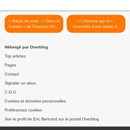
< Article du mois : « Dans la
« L’Homme qui rit » :
maison » de François Ozon
rencontre d’une partie de
: écrivain et lecteur en huis
l’équipe de tournage (1/9) >
clos
Hébergé par Overblog
Top articles
Pages
Contact
Signaler un abus
C.G.U.
Cookies et données personnelles
Préférences cookies
Voir le profil de Eric Bertrand sur le portail Overblog