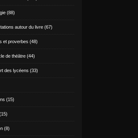
ie (88)
ations autour du livre (67)
s et proverbes (48)
le de théâtre (44)
t des lycéens (33)
ns (15)
(15)
en (8)