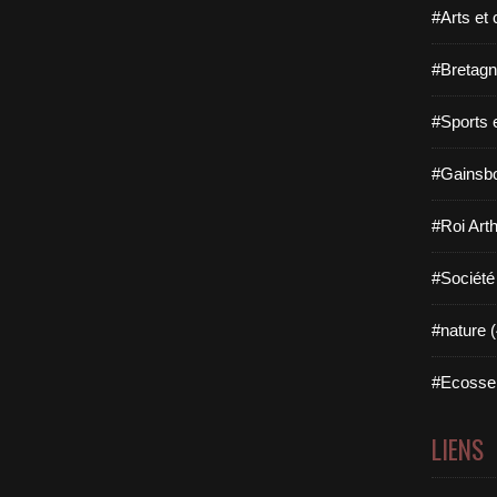
#Arts et 
#Bretagn
#Sports 
#Gainsbo
#Roi Arth
#Société
#nature (
#Ecosse 
LIENS