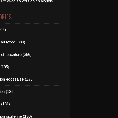
 Ré avec sa version en anglais
ORIES
402)
 au lycée (390)
 et réécriture (356)
(195)
tion écossaise (138)
ion (135)
 (131)
tion sicilienne (130)