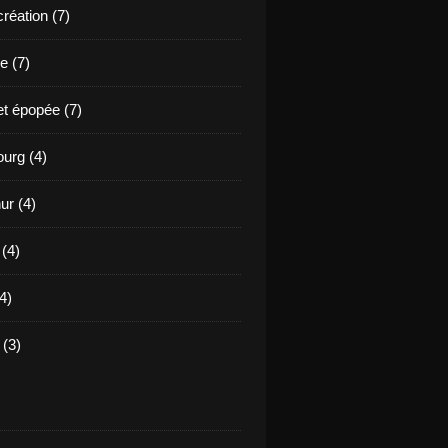
création (7)
e (7)
et épopée (7)
urg (4)
ur (4)
 (4)
4)
(3)