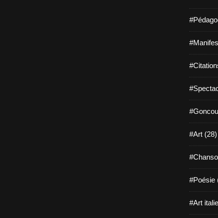
#Pédagog
#Manifest
#Citation
#Spectac
#Goncour
#Art (28)
#Chanso
#Poésie 
#Art itali