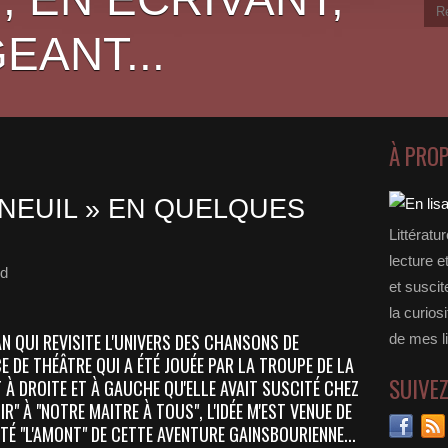
EANT...
À PRO
NEUIL » EN QUELQUES
Littératu
lecture e
nd
et suscit
la curios
N QUI REVISITE L'UNIVERS DES CHANSONS DE
de mes li
E DE THÉÂTRE QUI A ÉTÉ JOUÉE PAR LA TROUPE DE LA
SUIVE
 À DROITE ET À GAUCHE QU'ELLE AVAIT SUSCITÉ CHEZ
IR" À "NOTRE MAITRE À TOUS", L'IDÉE M'EST VENUE DE
TÉ "L'AMONT" DE CETTE AVENTURE GAINSBOURIENNE...