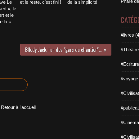
Phare de
ave Le
et le reste, c’est fini !
de la simplicité
ert », le
t et le
CATÉG
e la «
#livres (
Bllody Jack, l'un des "gars du chantier"...
#Théâtre
#Ecriture
#voyage 
#Civilisa
Retour à l'accueil
#publicat
#Cinéma
#Civilisa