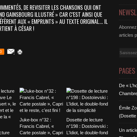
OMMENTÉS, DE REVISITER LES CHANSONS QUI ONT
NEWSL
AND GAINSBOURG ILLUSTRÉ » CAR C’EST AINSI QUE
ÉFÈRENT AUX « EMPRUNTS » AU TEXTE ORIGINAL... IL
TIENT À CÉSAR !
Abonnez-
articles 
Email
0
PAGES
De « L’h
Chambre 6
Émile Zol
(Dosette 
Juke-box n°32 :
Dosette de lecture
Francis Cabrel, «
n°198 : Dostoïevski :
Un articl
cture
Carte postale », Capri
L’Idiot, le double-fond