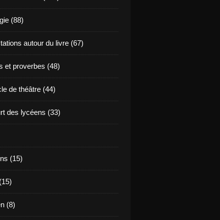
ie (88)
ations autour du livre (67)
s et proverbes (48)
le de théâtre (44)
t des lycéens (33)
ns (15)
(15)
en (8)