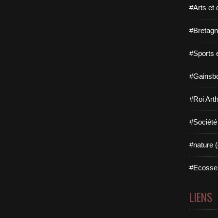
#Arts et 
#Bretagn
#Sports 
#Gainsbo
#Roi Arth
#Société
#nature (
#Ecosse 
LIENS