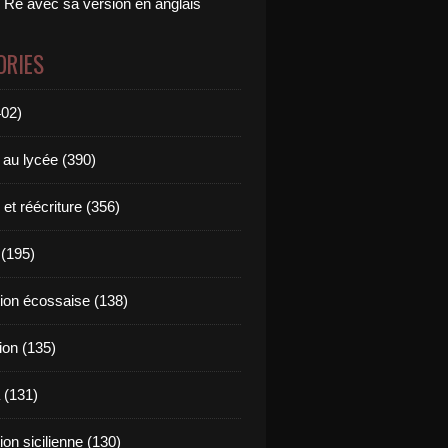
 Ré avec sa version en anglais
ORIES
402)
 au lycée (390)
 et réécriture (356)
(195)
tion écossaise (138)
ion (135)
 (131)
tion sicilienne (130)