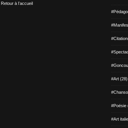
Retour à l'accueil
#Pédagog
#Manifest
#Citation
#Spectac
#Goncour
#Art (28)
#Chanso
#Poésie 
#Art itali