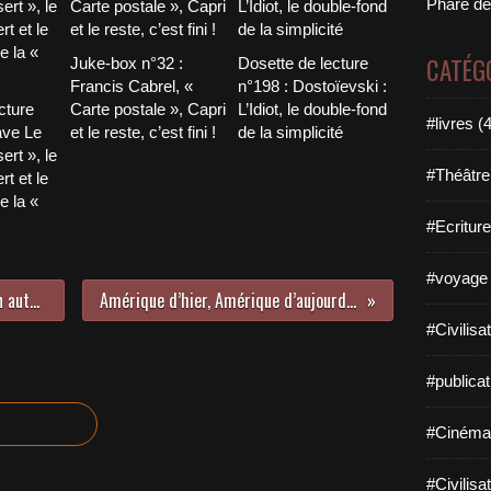
Phare de
CATÉG
Juke-box n°32 :
Dosette de lecture
Francis Cabrel, «
n°198 : Dostoïevski :
cture
Carte postale », Capri
L’Idiot, le double-fond
#livres (
ave Le
et le reste, c’est fini !
de la simplicité
ert », le
#Théâtre
t et le
e la «
#Ecriture
#voyage 
Taper la route : tour des States en autostop.
Amérique d’hier, Amérique d’aujourd’hui…
#Civilisa
#publicat
#Cinéma
#Civilisa