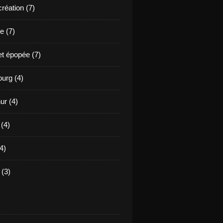
création (7)
e (7)
et épopée (7)
urg (4)
ur (4)
 (4)
4)
(3)