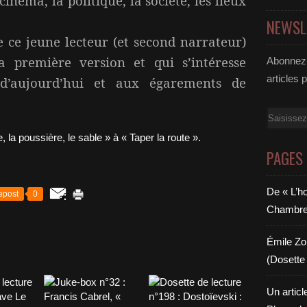
e cinéma, la politique, la société, les lieux
NEWSL
 ce jeune lecteur (et second narrateur)
la première version et qui s’intéresse
Abonnez-
articles 
d’aujourd’hui et aux égarements de
Email
PAGES
De « L’h
epost
0
Chambre 6
Émile Zol
(Dosette 
Un articl