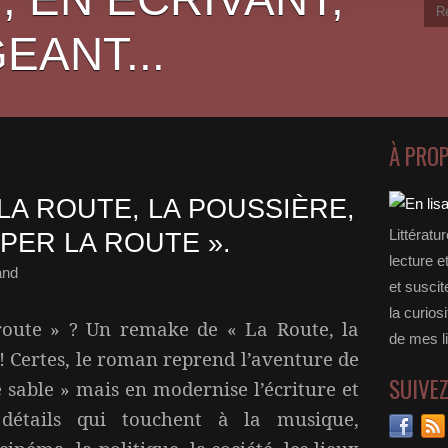
EANT...
À PRO
 LA ROUTE, LA POUSSIÈRE,
Littératu
APER LA ROUTE ».
lecture e
and
et suscit
la curios
 route » ? Un remake de « La Route, la
de mes li
 ! Certes, le roman reprend l’aventure de
SUIVE
e sable » mais en modernise l’écriture et
 détails qui touchent à la musique,