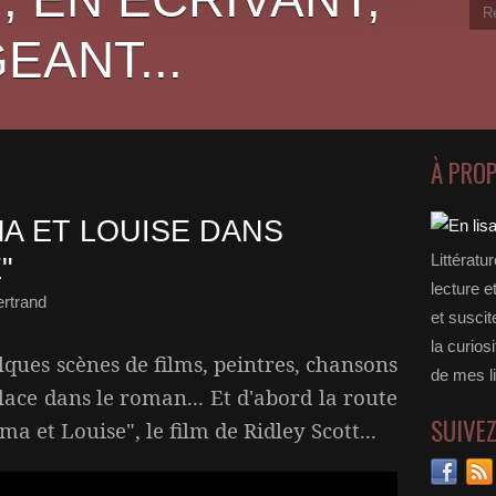
EANT...
À PRO
A ET LOUISE DANS
Littératu
"
lecture e
ertrand
et suscit
la curios
lques scènes de films, peintres, chansons
de mes li
lace dans le roman... Et d'abord la route
SUIVE
ma et Louise", le film de Ridley Scott...