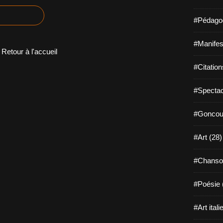
#Pédagog
#Manifest
Retour à l'accueil
#Citation
#Spectac
#Goncour
#Art (28)
#Chanso
#Poésie 
#Art itali