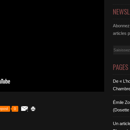
NEWSL
Abonnez-
articles 
Email
PAGES
De « L’h
Chambre 6
Émile Zol
epost
0
(Dosette 
Un articl