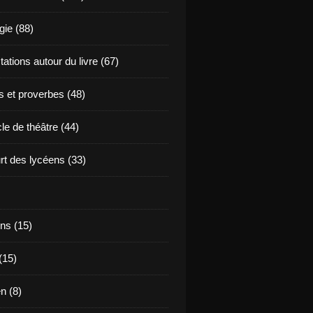
ie (88)
ations autour du livre (67)
s et proverbes (48)
le de théâtre (44)
t des lycéens (33)
ns (15)
(15)
en (8)