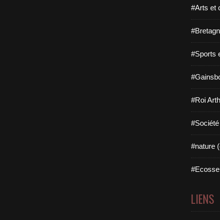
#Arts et 
#Bretagn
#Sports 
#Gainsbo
#Roi Arth
#Société
#nature (
#Ecosse 
LIENS