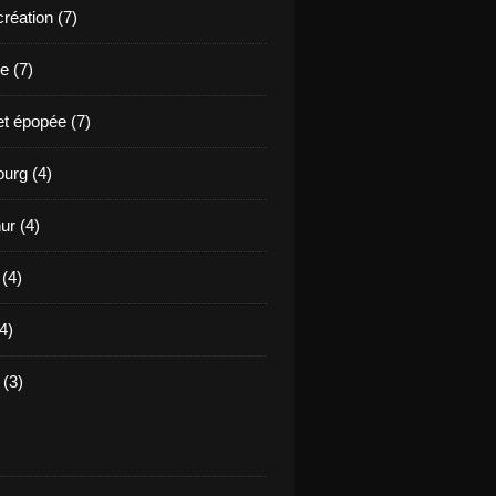
création (7)
e (7)
et épopée (7)
urg (4)
ur (4)
 (4)
4)
(3)