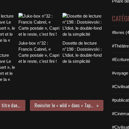
Phare de
CATÉG
#livres (
Juke-box n°32 :
Dosette de lecture
#Théâtre
Francis Cabrel, «
n°198 : Dostoïevski :
cture
Carte postale », Capri
L’Idiot, le double-fond
#Ecriture
ave Le
et le reste, c’est fini !
de la simplicité
ert », le
#voyage 
t et le
e la «
#Civilisa
#publicat
Nouvel album de Julien Clerc et un titre dans le vent breton
Revisiter le « wild » dans « Taper la route »
#Cinéma
#Civilisa