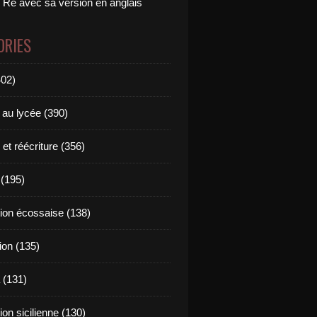
 Ré avec sa version en anglais
ORIES
402)
 au lycée (390)
 et réécriture (356)
(195)
tion écossaise (138)
ion (135)
 (131)
tion sicilienne (130)