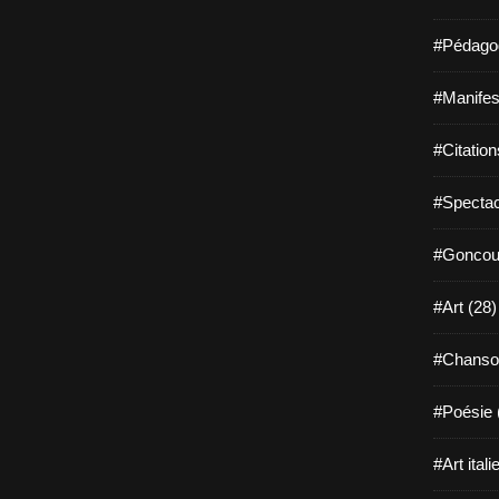
#Pédagog
#Manifest
#Citation
#Spectac
#Goncour
#Art (28)
#Chanso
#Poésie 
#Art itali