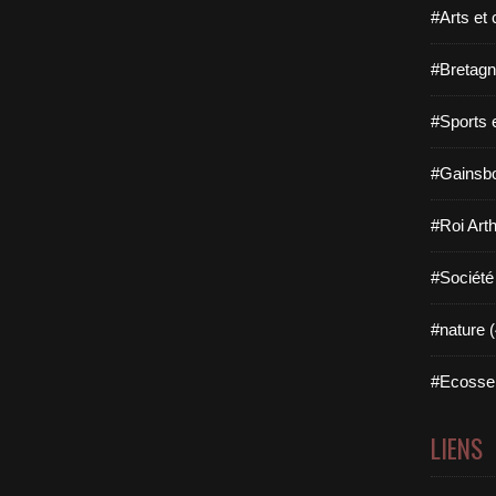
#Arts et 
#Bretagn
#Sports 
#Gainsbo
#Roi Arth
#Société
#nature (
#Ecosse 
LIENS