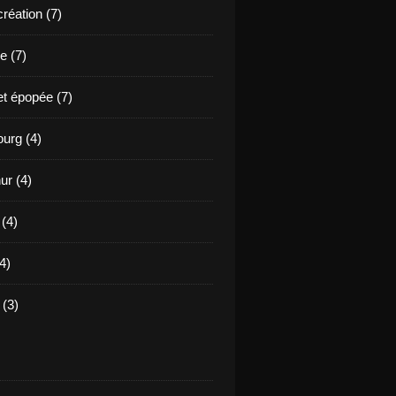
création (7)
e (7)
et épopée (7)
urg (4)
ur (4)
 (4)
4)
(3)