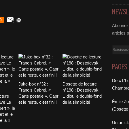
NEWSL
0
Abonnez-
articles 
Email
PAGES
De « L’h
Juke-box n°32 :
Dosette de lecture
Chambre 6
Francis Cabrel, «
n°198 : Dostoïevski :
cture
Carte postale », Capri
L’Idiot, le double-fond
Émile Zol
ave Le
et le reste, c’est fini !
de la simplicité
ert », le
(Dosette 
t et le
e la «
Un articl