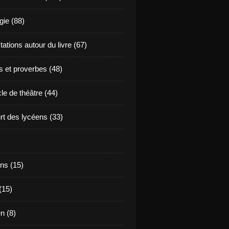
ie (88)
ations autour du livre (67)
s et proverbes (48)
le de théâtre (44)
t des lycéens (33)
ns (15)
(15)
en (8)