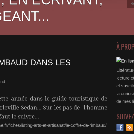
EANT...
À PRO
IMBAUD DANS LES
Littératu
lecture e
and
et suscit
la curios
tte année dans le guide touristique de
de mes li
rleville-Sedan... Sur les pas de "l'homme
SUIVE
aut le suivre...
.fr/fiches/listing-arts-et-artisanat/le-coffre-de-rimbaud/