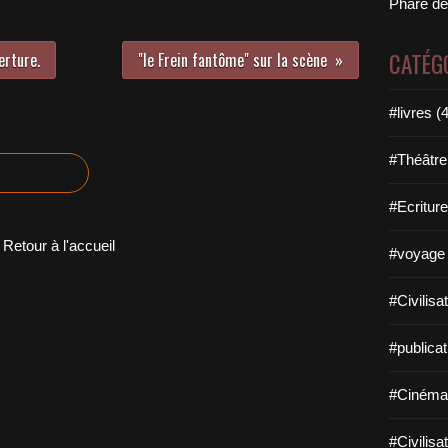
Phare de
CATÉG
erture.
"le Frein fantôme" sur la scène
#livres (
#Théâtre
#Ecriture
Retour à l'accueil
#voyage 
#Civilisa
#publicat
#Cinéma
#Civilisa