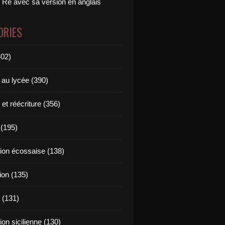
 Ré avec sa version en anglais
ORIES
402)
 au lycée (390)
 et réécriture (356)
(195)
tion écossaise (138)
ion (135)
 (131)
tion sicilienne (130)