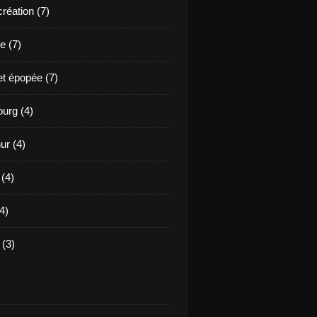
création (7)
e (7)
et épopée (7)
urg (4)
ur (4)
 (4)
4)
(3)