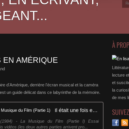
EANT...
À PRO
IS EN AMÉRIQUE
Littératu
and
lecture e
et suscit
re d'Amérique, derrière l'écran musical et la caméra
la curios
st un guide délicat dans ce labyrinthe de la mémoire.
de mes li
Il était une fois en Amérique - La Musique du Film (Partie 1)
SUIVE
 (1984) - La Musique du Film (Partie I) Essai
s vidéos (les deux autres parties arrivent pro...