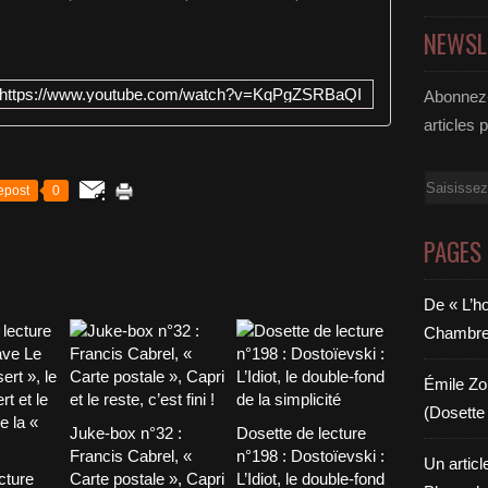
NEWSL
https://www.youtube.com/watch?v=KqPgZSRBaQI
Abonnez-
articles 
Email
epost
0
PAGES
De « L’h
Chambre 6
Émile Zol
(Dosette 
Juke-box n°32 :
Dosette de lecture
Francis Cabrel, «
n°198 : Dostoïevski :
Un articl
cture
Carte postale », Capri
L’Idiot, le double-fond