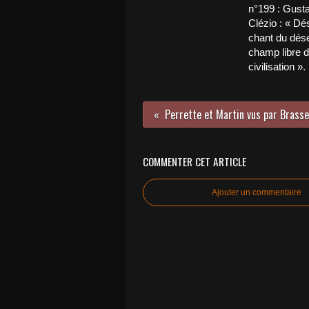
n°199 : Gust
Clézio : « Dés
chant du déser
champ libre d
civilisation ».
Perrette et Martin vus par Brass
COMMENTER CET ARTICLE
Ajouter un commentaire