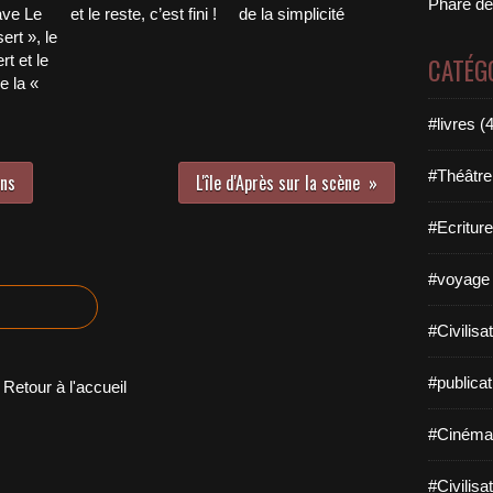
Phare de
ave Le
et le reste, c’est fini !
de la simplicité
ert », le
t et le
CATÉG
e la «
#livres (
#Théâtre
ens
L'île d'Après sur la scène
#Ecriture
#voyage 
#Civilisa
#publicat
Retour à l'accueil
#Cinéma
#Civilisa