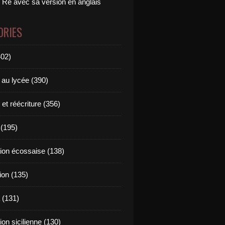
 Ré avec sa version en anglais
ORIES
402)
 au lycée (390)
 et réécriture (356)
(195)
tion écossaise (138)
ion (135)
 (131)
tion sicilienne (130)