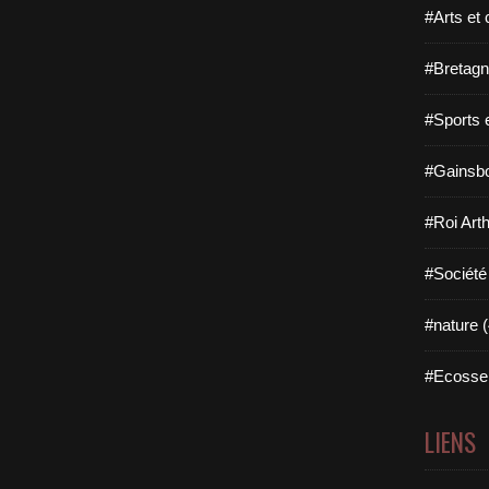
#Arts et 
#Bretagn
#Sports 
#Gainsbo
#Roi Arth
#Société
#nature (
#Ecosse 
LIENS