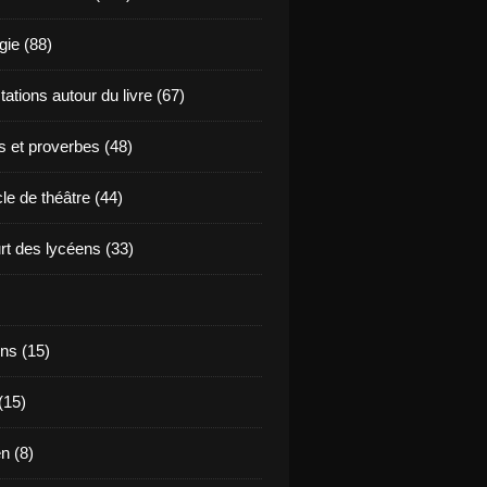
ie (88)
ations autour du livre (67)
s et proverbes (48)
le de théâtre (44)
t des lycéens (33)
ns (15)
(15)
en (8)