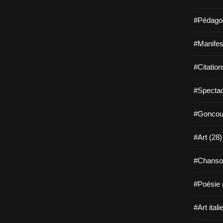
#Pédagog
#Manifest
#Citation
#Spectac
#Goncour
#Art (28)
#Chanso
#Poésie 
#Art itali