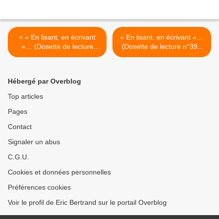
< « En lisant, en écrivant
« En lisant, en écrivant »…
»… (Dosette de lecture
(Dosette de lecture n°39).
n°37). Jean Giono : « Que
Ray Bradbury : «
ma joie demeure »
Fahrenheit 451 » >
Hébergé par Overblog
Top articles
Pages
Contact
Signaler un abus
C.G.U.
Cookies et données personnelles
Préférences cookies
Voir le profil de Eric Bertrand sur le portail Overblog