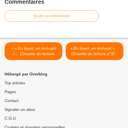
Commentaires
Ajouter un commentaire
< « En lisant, en écrivant
« En lisant, en écrivant »…
»… (Dosette de lecture
(Dosette de lecture n°37).
n°36). Franz Kafka : « La
Jean Giono : « Que ma joie
Colonie pénitentiaire »
demeure » >
Hébergé par Overblog
Top articles
Pages
Contact
Signaler un abus
C.G.U.
Cookies et données personnelles