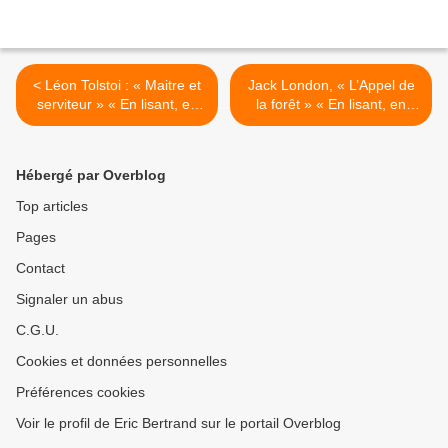
< Léon Tolstoi : « Maitre et
Jack London, « L’Appel de
serviteur » « En lisant, en
la forêt » « En lisant, en
écrivant »… (Dosette de
écrivant »… (Dosette de
lecture n°54)
lecture n°55) >
Hébergé par Overblog
Top articles
Pages
Contact
Signaler un abus
C.G.U.
Cookies et données personnelles
Préférences cookies
Voir le profil de Eric Bertrand sur le portail Overblog