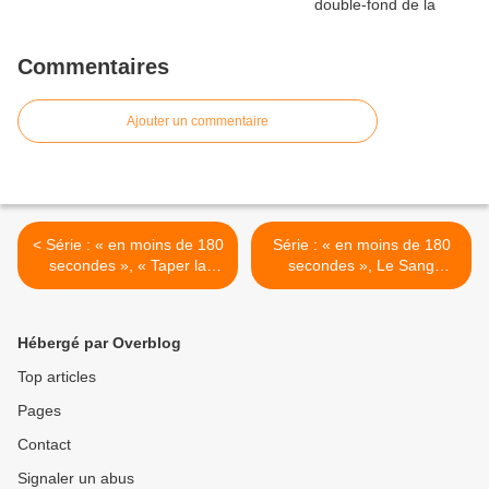
Commentaires
Ajouter un commentaire
< Série : « en moins de 180
Série : « en moins de 180
secondes », « Taper la
secondes », Le Sang
route » (Morvenn édition)
d’Ossian (Morvenn édition)
1/7.
3/7 >
Hébergé par Overblog
Top articles
Pages
Contact
Signaler un abus