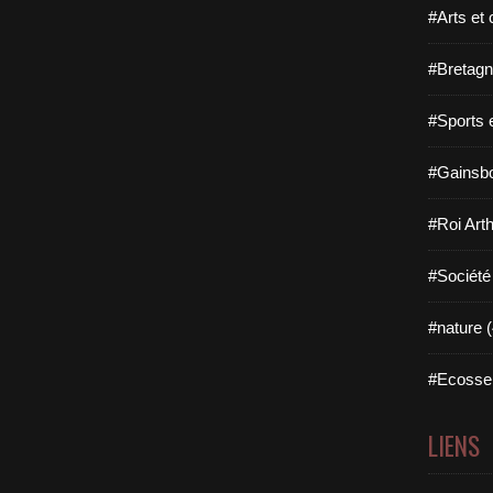
#Arts et 
#Bretagn
#Sports 
#Gainsbo
#Roi Arth
#Société
#nature (
#Ecosse 
LIENS