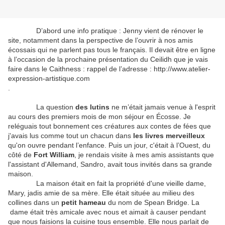
D’abord une info pratique : Jenny vient de rénover le
site, notamment dans la perspective de l’ouvrir à nos amis
écossais qui ne parlent pas tous le français. Il devait être en ligne
à l’occasion de la prochaine présentation du Ceilidh que je vais
faire dans le Caithness : rappel de l’adresse : http://www.atelier-
expression-artistique.com
.
La question
des lutins
ne m’était jamais venue à l'esprit
au cours des premiers mois de mon séjour en Écosse. Je
reléguais tout bonnement ces créatures aux contes de fées que
j'avais lus comme tout un chacun dans
les livres merveilleux
qu'on ouvre pendant l’enfance. Puis un jour, c'était à l’Ouest, du
côté de
Fort William
, je rendais visite à mes amis assistants que
l'assistant d'Allemand, Sandro, avait tous invités dans sa grande
maison.
La maison était en fait la propriété d'une vieille dame,
Mary, jadis amie de sa mère. Elle était située au milieu des
collines dans un
petit hameau
du nom de Spean Bridge. La
dame était très amicale avec nous et aimait à causer pendant
que nous faisions la cuisine tous ensemble. Elle nous parlait de