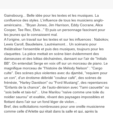
Gainsbourg... Belle idée pour les textes et les musiques. La
confluence des styles. L'influence de tous les musiciens anglo-
américains... "Bryan Jones, Jim Harrison, Eddy Cocrane, Alice
Cooper, Tee Rex, Elvis..." Et puis un personnage fascinant pour
les jeunes qui le connaissent mal.
A l'origine, un travail sur les textes et sur les influences : Nabokov,
Lewis Caroll, Baudelaire, Lautréamont... Un scénario pour
théâtraliser l'ensemble et puis des musiques, toujours pour les
claquettes. La pièce mettait en scène bien évidemment des
danseuses et des lolitas déchainées, dansant sur l'air de "Initials
BB". On entendait Serge en voix off sur un morceau de piano. Le
magnifique morceau de "l'histoire de Mélody Nelson" : "Cargo
culte". Des scènes plus violentes avec du djambé, "requiem pour
un con", d'un érotisme débridé "couleur café", des scènes de
frénésie, "Harley Davidson" ou "Ford Mustang", des repentances
"Enfants de la chance", de l'auto-dérision avec "l'ami caouette" ou
"sois belle et tais-toi"... Une Marilou "naïve comme une toile du
noidier saurou" et exaltée, rêvant des paysages impossibles et
flottant dans l'air sur un fond léger de violon...
Bref, des sollicitations nombreuses pour une oreille musicienne
comme celle d'Arlette qui était dans la salle et qui, après la