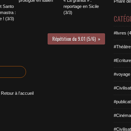
prologue en italien
« La granita » :
Phare de
t Santo
reportage en Sicile
mastra :
(3/3)
CATÉG
e ! (3/3)
#livres (
Répétition du 9.01 (5/6)
#Théâtre
#Ecriture
#voyage 
#Civilisa
Retour à l'accueil
#publicat
#Cinéma
#Civilisa