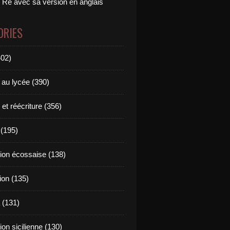
 Ré avec sa version en anglais
ORIES
402)
 au lycée (390)
 et réécriture (356)
(195)
tion écossaise (138)
ion (135)
 (131)
tion sicilienne (130)