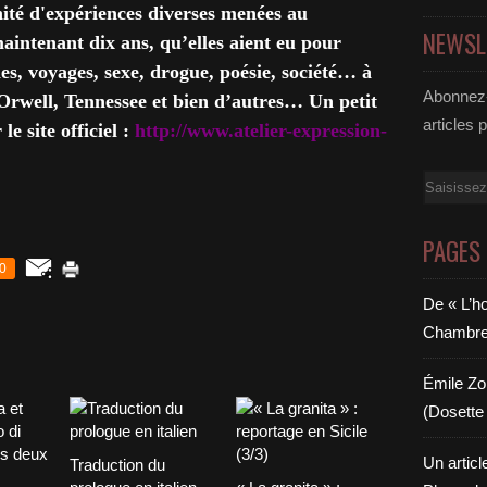
nnité d'expériences diverses menées au
NEWSL
maintenant dix ans, qu’elles aient eu pour
s, voyages, sexe, drogue, poésie, société… à
Abonnez-
Orwell, Tennessee et bien d’autres… Un petit
articles 
e site officiel :
http://www.atelier-expression-
Email
PAGES
0
De « L’h
Chambre 6
Émile Zol
(Dosette 
Un articl
Traduction du