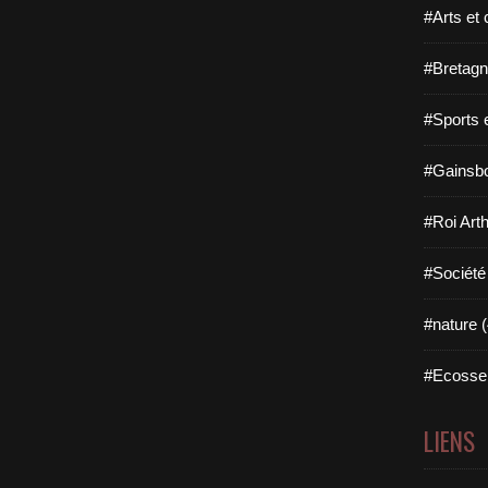
#Arts et 
#Bretagn
#Sports 
#Gainsbo
#Roi Arth
#Société
#nature (
#Ecosse 
LIENS