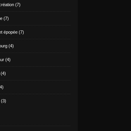
création (7)
e (7)
et épopée (7)
urg (4)
ur (4)
 (4)
4)
(3)