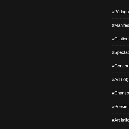
#Pédagog
#Manifest
#Citation
#Spectac
#Goncour
#Art (28)
#Chanso
#Poésie 
#Art itali