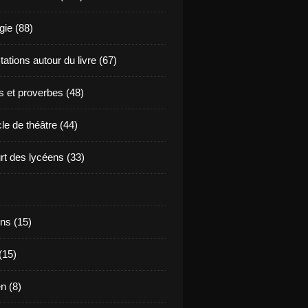
ie (88)
ations autour du livre (67)
s et proverbes (48)
le de théâtre (44)
t des lycéens (33)
ns (15)
(15)
en (8)