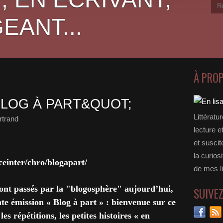
EANT...
À PRO
BLOG À PART&QUOT;
Littératu
rtrand
lecture e
et suscit
la curios
ceinter/chro/blogapart/
de mes li
sont passés par la "blogosphère" aujourd’hui,
SUIVE
nte émission « Blog à part » : bienvenue sur ce
les répétitions, les petites histoires « en