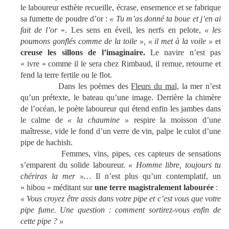
le laboureur esthète recueille, écrase, ensemence et se fabrique
sa fumette de poudre d’or :
« Tu m’as donné ta boue et j’en ai
fait de l’or
». Les sens en éveil, les nerfs en pelote,
« les
poumons gonflés comme de la toile », « il met à la voile »
et
creuse les sillons de l’imaginaire.
Le navire n’est pas
« ivre » comme il le sera chez Rimbaud, il remue, retourne et
fend la terre fertile ou le flot.
Dans les poèmes des
Fleurs du mal,
la mer n’est
qu’un prétexte, le bateau qu’une image. Derrière la chimère
de l’océan, le poète laboureur qui étend enfin les jambes dans
le calme de
« la chaumine »
respire la moisson d’une
maîtresse, vide le fond d’un verre de vin, palpe le culot d’une
pipe de hachish.
Femmes, vins, pipes, ces capteurs de sensations
s’emparent du solide laboureur.
« Homme libre, toujours tu
chériras la mer »…
Il n’est plus qu’un contemplatif, un
« hibou » méditant sur
une terre magistralement labourée
:
« Vous croyez être assis dans votre pipe et c’est vous que votre
pipe fume. Une question : comment sortirez-vous enfin de
cette pipe ? »