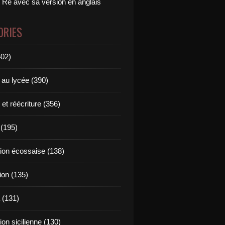
 Ré avec sa version en anglais
ORIES
402)
 au lycée (390)
 et réécriture (356)
(195)
tion écossaise (138)
ion (135)
 (131)
tion sicilienne (130)