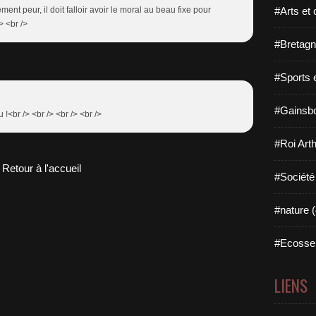
lement peur, il doit falloir avoir le moral au beau fixe pour
#Arts et 
> <br />
#Bretagn
#Sports 
#Gainsbo
u !<br /> <br /> <br /> <br />
#Roi Arth
Retour à l'accueil
#Société
#nature (
#Ecosse 
LIENS