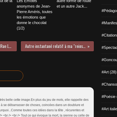
t de la
Les Emotifs
autre forme de route
anonymes de Jean-
et un autre Jack...
#Pédagog
Pierre Améris, toutes
les émotions que
donne le chocolat
#Manifest
(1/2)
#Citation
La Rochelle, cité d’indépendance : Rue Léonce Vieljeux (7/7)
Autre instantané relatif à ma “reinsertion” au lycée…
#Spectac
#Goncour
#Art (28)
#Chanso
#Poésie 
e très belle cette image.En plus du jeu de mots, elle rappelle des
 à se débarrasser de choses, coincées dans un doublure et
#Art itali
urquoi...Comme toutes ces idées dans la tête , récurentes et
/> <br /> <br /> Tout ce qui évoque la mort, la sienne ou celle de