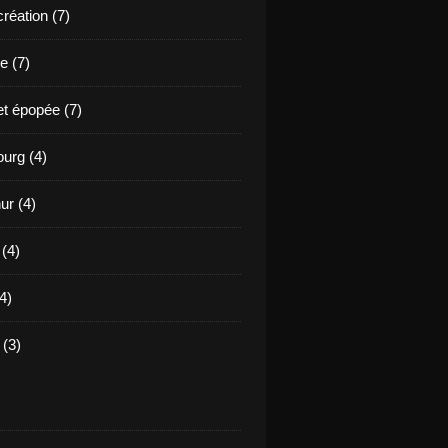
création (7)
e (7)
et épopée (7)
urg (4)
ur (4)
 (4)
4)
(3)