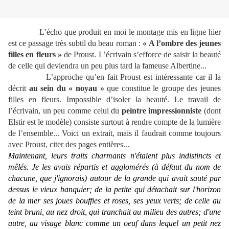
L’écho que produit en moi le montage mis en ligne hier
est ce passage très subtil du beau roman :
« A l’ombre des jeunes
filles en fleurs »
de Proust. L’écrivain s’efforce de saisir la beauté
de celle qui deviendra un peu plus tard la fameuse Albertine...
L’approche qu’en fait Proust est intéressante car il la
décrit
au sein du « noyau »
que constitue le groupe des jeunes
filles en fleurs. Impossible d’isoler la beauté. Le travail de
l’écrivain, un peu comme celui du
peintre impressionniste
(dont
Elstir est le modèle) consiste surtout à rendre compte de la lumière
de l’ensemble... Voici un extrait, mais il faudrait comme toujours
avec Proust, citer des pages entières...
Maintenant, leurs traits charmants n'étaient plus indistincts et
mêlés. Je les avais répartis et agglomérés (à défaut du nom de
chacune, que j'ignorais) autour de la grande qui avait sauté par
dessus le vieux banquier; de la petite qui détachait sur l'horizon
de la mer ses joues bouffies et roses, ses yeux verts; de celle au
teint bruni, au nez droit, qui tranchait au milieu des autres; d'une
autre, au visage blanc comme un oeuf dans lequel un petit nez