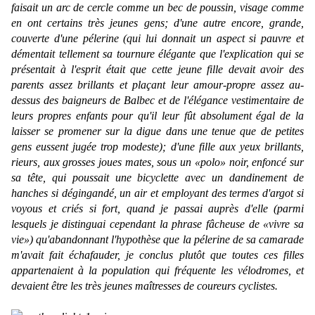
faisait un arc de cercle comme un bec de poussin, visage comme
en ont certains très jeunes gens; d'une autre encore, grande,
couverte d'une pélerine (qui lui donnait un aspect si pauvre et
démentait tellement sa tournure élégante que l'explication qui se
présentait à l'esprit était que cette jeune fille devait avoir des
parents assez brillants et plaçant leur amour-propre assez au-
dessus des baigneurs de Balbec et de l'élégance vestimentaire de
leurs propres enfants pour qu'il leur fût absolument égal de la
laisser se promener sur la digue dans une tenue que de petites
gens eussent jugée trop modeste); d'une fille aux yeux brillants,
rieurs, aux grosses joues mates, sous un «polo» noir, enfoncé sur
sa tête, qui poussait une bicyclette avec un dandinement de
hanches si dégingandé, un air et employant des termes d'argot si
voyous et criés si fort, quand je passai auprès d'elle (parmi
lesquels je distinguai cependant la phrase fâcheuse de «vivre sa
vie») qu'abandonnant l'hypothèse que la pélerine de sa camarade
m'avait fait échafauder, je conclus plutôt que toutes ces filles
appartenaient à la population qui fréquente les vélodromes, et
devaient être les très jeunes maîtresses de coureurs cyclistes.