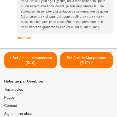
<br /> <br /> Il y un âge ( j'y suis) où la mort attire et fait peur,
où on se retourne en se disant , je suis déjà arrivée là....Ne
surtout se laisser aller à la tentation de se demander ce qu'on
fait encore<br /> ici, pour qui , pour quoi!<br /> <br /> <br />
Mais , moi non plus je ne veux démoraliser personne en ce
beau début de grand week-end<br /> <br /> <br /> <br />
Répondre
< Bel-Ami de Maupassant
Bel-Ami de Maupassant
(5/10)
(7/10) >
Hébergé par Overblog
Top articles
Pages
Contact
Signaler un abus