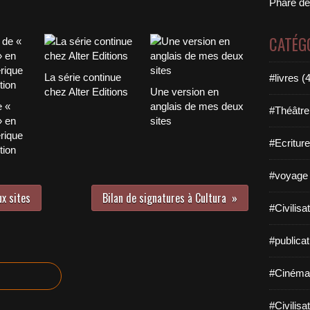
Phare de
CATÉG
La série continue
#livres (
chez Alter Editions
Une version en
e «
anglais de mes deux
#Théâtre
» en
sites
rique
#Ecriture
tion
#voyage 
x sites
Bilan de signatures à Cultura
#Civilisa
#publicat
#Cinéma
#Civilisa