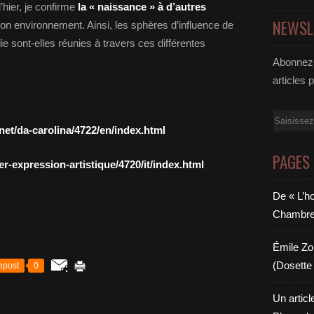
er, je confirme
la « naissance » à d’autres
NEWSL
on environnement. Ainsi, les sphères d’influence de
ie sont-elles réunies à travers ces différentes
Abonnez-
articles 
Email
.net/da-carolina/4722/en/index.html
PAGES
ier-expression-artistique/4720/it/index.html
De « L’h
Chambre 6
Émile Zol
(Dosette 
epost
0
Un articl