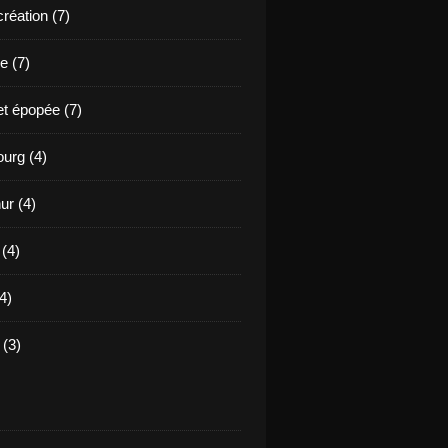
création (7)
e (7)
et épopée (7)
urg (4)
ur (4)
 (4)
4)
(3)