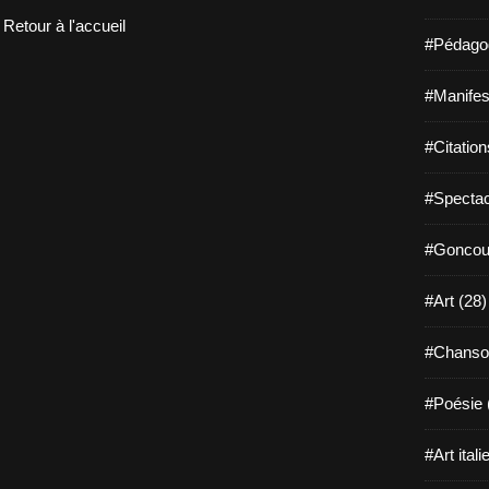
Retour à l'accueil
#Pédagog
#Manifest
#Citation
#Spectac
#Goncour
#Art (28)
#Chanso
#Poésie 
#Art itali