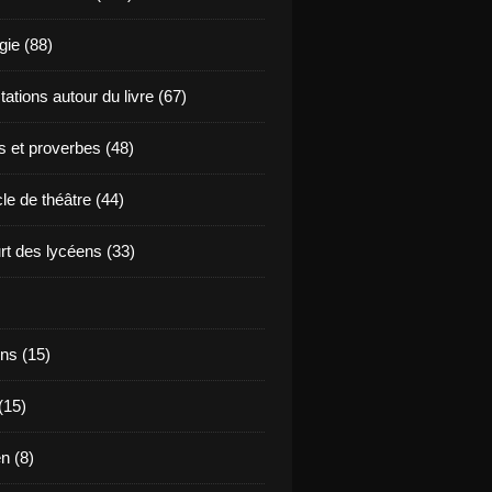
ie (88)
ations autour du livre (67)
s et proverbes (48)
le de théâtre (44)
t des lycéens (33)
ns (15)
(15)
en (8)