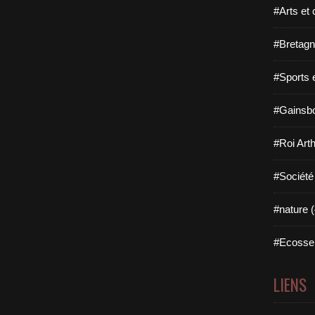
#Arts et 
#Bretagn
#Sports 
#Gainsbo
#Roi Arth
#Société
#nature (
#Ecosse 
LIENS