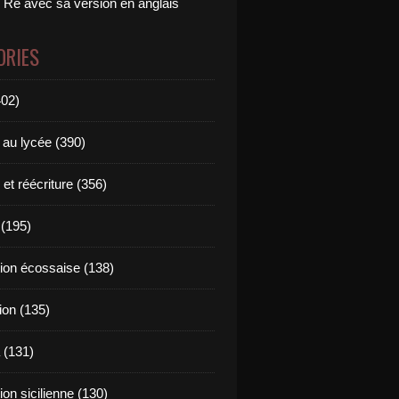
 Ré avec sa version en anglais
ORIES
402)
 au lycée (390)
 et réécriture (356)
(195)
tion écossaise (138)
ion (135)
 (131)
tion sicilienne (130)