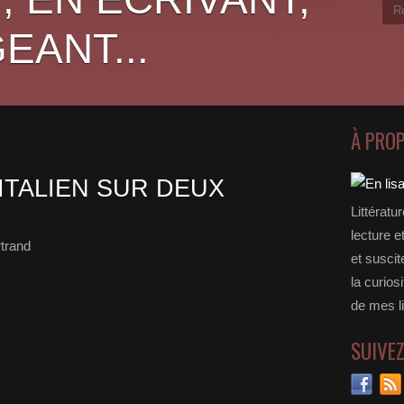
EANT...
À PRO
’ITALIEN SUR DEUX
Littératu
lecture e
rtrand
et suscit
la curios
de mes li
SUIVE