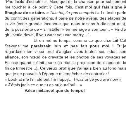
“Pas facile d’écouter ».
Mais que dit la chanson pour subitement
me toucher à ce point ? Cette fois, c’est moi
qui fais signe à
Shaghaz de se taire.
« Tais-toi, t’a pas compris ! »
Le texte parle
du conflit des générations, il parle de notre avenir, des étapes de
la vie (cette grande Inconnue que nous toisons à dix-sept ans),
de la possibilité de « s’installer » en ménage à son tour...
« Find a
girl, settle down, if you want you can marry…”.
Et en même temps, comme ce que chantait Cat
Stevens me
paraissait loin et pas fait pour moi !
Et je
regardais mon vieux prof d’anglais avec toutes ses rides, son
alliance, son nœud de cravatte et les photos de ses voyages en
Ecosse quand il était jeune (la rituelle projection de diapos de la
fin de trimestre...).
Ce vieux prof que j’aimais
bien au fond mais
que je ne pouvais à l’époque m’empêcher de contrarier !
« Look at me I’m old but I’m happy…
I was once you are now »
« J’étais jadis ce que tu es aujourd’hui... »
Valse mélancolique du temps !