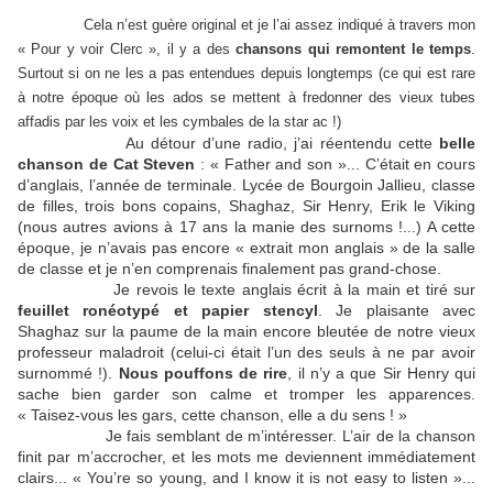
Cela n’est guère original et je l’ai assez indiqué à travers mon
« Pour y voir Clerc », il y a des
chansons qui remontent le temps
.
Surtout si on ne les a pas entendues depuis longtemps (ce qui est rare
à notre époque où les ados se mettent à fredonner des vieux tubes
affadis par les voix et les cymbales de la star ac !)
Au détour d’une radio, j’ai réentendu cette
belle
chanson de Cat Steven
: « Father and son »... C’était en cours
d’anglais, l’année de terminale. Lycée de Bourgoin Jallieu, classe
de filles, trois bons copains, Shaghaz, Sir Henry, Erik le Viking
(nous autres avions à 17 ans la manie des surnoms !...) A cette
époque, je n’avais pas encore « extrait mon anglais » de la salle
de classe et je n’en comprenais finalement pas grand-chose.
Je revois le texte anglais écrit à la main et tiré sur
feuillet ronéotypé et papier stencyl
. Je plaisante avec
Shaghaz sur la paume de la main encore bleutée de notre vieux
professeur maladroit (celui-ci était l’un des seuls à ne par avoir
surnommé !).
Nous pouffons de rire
, il n’y a que Sir Henry qui
sache bien garder son calme et tromper les apparences.
« Taisez-vous les gars, cette chanson, elle a du sens ! »
Je fais semblant de m’intéresser. L’air de la chanson
finit par m’accrocher, et les mots me deviennent immédiatement
clairs...
« You’re so young, and I know it is not easy to listen »...