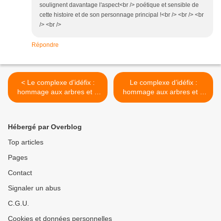
soulignent davantage l'aspect<br /> poétique et sensible de
cette histoire et de son personnage principal !<br /> <br /> <br
/> <br />
Répondre
< Le complexe d’idéfix :
Le complexe d’idéfix :
hommage aux arbres et «
hommage aux arbres et «
la fugue du Petit Poucet »
Chroniques martiennes »
(1/3)
(3/3) >
Hébergé par Overblog
Top articles
Pages
Contact
Signaler un abus
C.G.U.
Cookies et données personnelles