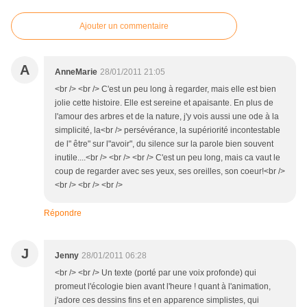
Ajouter un commentaire
A
AnneMarie
28/01/2011 21:05
<br /> <br /> C'est un peu long à regarder, mais elle est bien
jolie cette histoire. Elle est sereine et apaisante. En plus de
l'amour des arbres et de la nature, j'y vois aussi une ode à la
simplicité, la<br /> persévérance, la supériorité incontestable
de l" être" sur l"avoir", du silence sur la parole bien souvent
inutile....<br /> <br /> <br /> C'est un peu long, mais ca vaut le
coup de regarder avec ses yeux, ses oreilles, son coeur!<br />
<br /> <br /> <br />
Répondre
J
Jenny
28/01/2011 06:28
<br /> <br /> Un texte (porté par une voix profonde) qui
promeut l'écologie bien avant l'heure ! quant à l'animation,
j'adore ces dessins fins et en apparence simplistes, qui