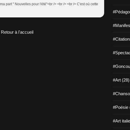
 ma part " Nouvelles pour l'été"<br /> <br /> <br /> C'est où cette
#Pédagog
#Manifest
Retour à l'accueil
#Citation
#Spectac
#Goncour
#Art (28)
#Chanso
#Poésie 
#Art itali