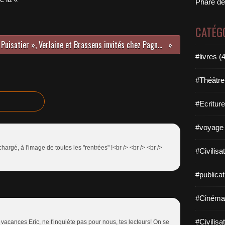
Phare de
CATÉG
« La Fille du Puisatier », Verlaine et Brassens invités chez Pagnol (1/2)
#livres (
#Théâtre
#Ecriture
#voyage 
hargé, à l'image de toutes les "rentrées" !<br /> <br /> <br />
#Civilisa
#publicat
#Cinéma
#Civilisa
s vacances Eric, ne t'inquiète pas pour nous, tes lecteurs! On se