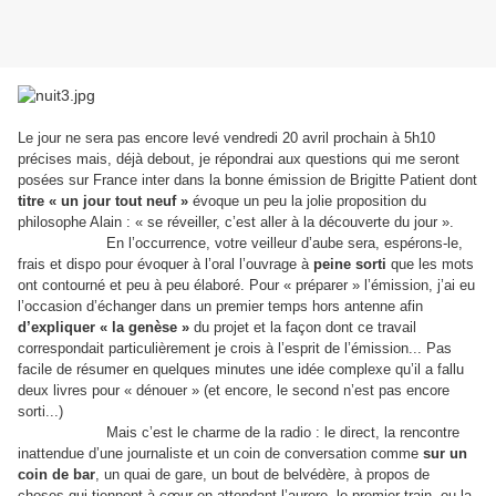
Le jour ne sera pas encore levé vendredi 20 avril prochain à 5h10
précises mais, déjà debout, je répondrai aux questions qui me seront
posées sur France inter dans la bonne émission de Brigitte Patient dont
titre « un jour tout neuf »
évoque un peu la jolie proposition du
philosophe Alain : « se réveiller, c’est aller à la découverte du jour ».
En l’occurrence, votre veilleur d’aube sera, espérons-le,
frais et dispo pour évoquer à l’oral l’ouvrage à
peine sorti
que les mots
ont contourné et peu à peu élaboré. Pour « préparer » l’émission, j’ai eu
l’occasion d’échanger dans un premier temps hors antenne afin
d’expliquer « la genèse »
du projet et la façon dont ce travail
correspondait particulièrement je crois à l’esprit de l’émission... Pas
facile de résumer en quelques minutes une idée complexe qu’il a fallu
deux livres pour « dénouer » (et encore, le second n’est pas encore
sorti...)
Mais c’est le charme de la radio : le direct, la rencontre
inattendue d’une journaliste et un coin de conversation comme
sur un
coin de bar
, un quai de gare, un bout de belvédère, à propos de
choses qui tiennent à cœur en attendant l’aurore, le premier train, ou la