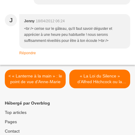
J
Jenny
18/04/2012 06:24
<br /> cerise sur le gâteau, qu'il faut savoir déguster et
apprécier à une heure peu habituelle ! nous serons
suffisamment réveillés pour être à ton écoute !<br />
Répondre
< « Lanterne à la main » : le
« La Loi du Silence »
point de vue d’Anne-Marie
d’Alfred Hitchcock ou la
réécriture du chemin de
croix >
Hébergé par Overblog
Top articles
Pages
Contact