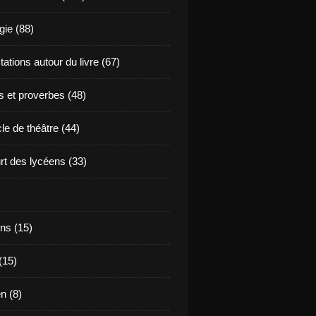
ie (88)
ations autour du livre (67)
s et proverbes (48)
le de théâtre (44)
t des lycéens (33)
ns (15)
(15)
en (8)