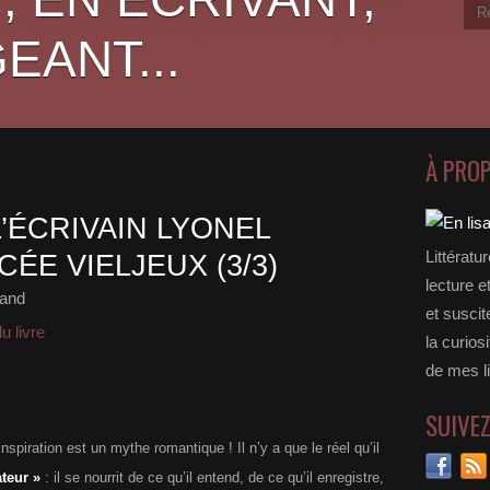
EANT...
À PRO
’ÉCRIVAIN LYONEL
Littératu
ÉE VIELJEUX (3/3)
lecture e
rand
et suscit
u livre
la curios
de mes li
SUIVE
st un mythe romantique ! Il n’y a que le réel qu’il
ateur »
: il se nourrit de ce qu’il entend, de ce qu’il enregistre,