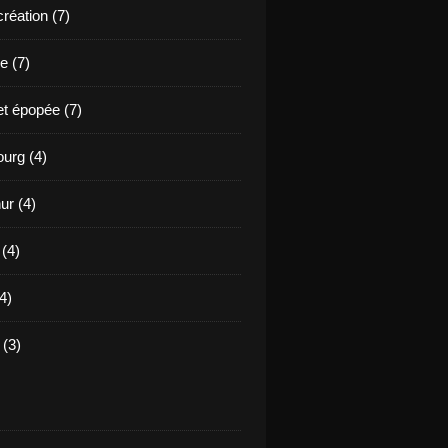
création (7)
e (7)
et épopée (7)
urg (4)
ur (4)
 (4)
4)
(3)