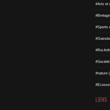
#Arts et 
#Bretagn
#Sports 
#Gainsbo
#Roi Arth
#Société
#nature (
#Ecosse 
LIENS