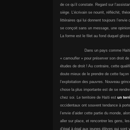
de ce qu’il constate. Regard sur l’assist
siège. L’écrivain se nourrit, réfléchit, th
littéraires qui lui donnent toujours l’envie
se conçoit sans un message, une opinion à
La forme est le filet au fond duquel glis
Dans un pays comme Haïti, 
« camoufler » pour préserver son droit de
études de droit ! Au contraire, cette quali
doute mieux de le prendre de cette façon
l’exploitation des pauvres. Nouveau grince
chose la plus importante est de se rendre 
chez soi. Le territoire de Haïti est
un terr
occidentaux ont souvent tendance à porter
l’envie d’aider cette partie du monde, alor
aller sur place, et rencontrer les gens, le
d’égal à égal aux jeunes élèves qui sont ve