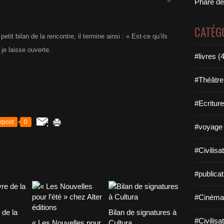
Phare de
CATÉG
tit bilan de la rencontre, il termine ainsi : « Est-ce qu’ils
 je laisse ouverte.
#livres (
#Théâtre
#Ecriture
epost
0
#voyage 
#Civilisa
#publicat
#Cinéma
 de la
Bilan de signatures à
#Civilisa
« Les Nouvelles pour
Cultura