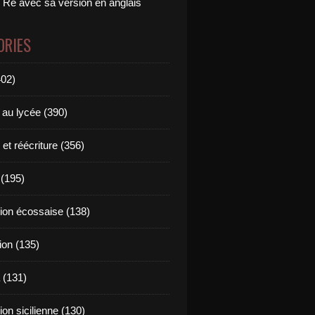
 Ré avec sa version en anglais
ORIES
402)
 au lycée (390)
 et réécriture (356)
(195)
tion écossaise (138)
ion (135)
 (131)
tion sicilienne (130)