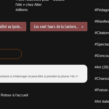
l’été » chez Alter
éditions
#Pédagog
#Manifest
Rencontre de l’écrivain Lyonel Trouillot au lycée Vieljeux (2/3)
Les cent tours de la Lanterne magique
#Citation
#Spectac
#Goncour
#Art (28)
onduire à s'interroger et peut-être à prendre la plume !<br />
#Chanso
#Poésie 
Retour à l'accueil
#Art itali