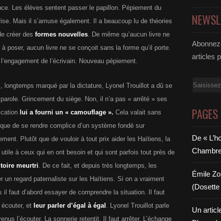
ance. Les élèves sentent passer le papillon. Pépiement du
NEWSL
éorise. Mais il s’amuse également. Il a beaucoup lu de théories
 de créer des
formes nouvelles
. De même qu’aucun livre ne
Abonnez-
 poser, aucun livre ne se conçoit sans la forme qu’il porte.
articles 
se l’engagement de l’écrivain. Nouveau pépiement.
Email
longtemps marqué par la dictature, Lyonel Trouillot a dû se
 parole. Grincement du siège. Non, il n’a pas « arrêté » ses
PAGES
fication
lui a fourni un « camouflage ».
Cela valait sans
 que de se rendre complice d’un système fondé sur
De « L’h
ment. Plutôt que de vouloir à tout prix aider les Haïtiens, la
Chambre 6
utile à ceux qui en ont besoin et qui sont parfois tout près de
itoire meurtri
. De ce fait, et depuis très longtemps, les
Émile Zol
 un regard paternaliste sur les Haïtiens. Si on a vraiment
(Dosette 
s il faut d’abord essayer de comprendre la situation. Il faut
s écouter, et
leur parler d’égal à égal
. Lyonel Trouillot parle
Un articl
nus l’écouter. La sonnerie retentit. Il faut arrêter. L’échange