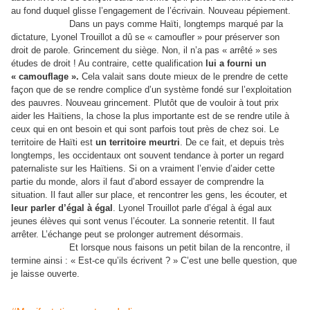
au fond duquel glisse l’engagement de l’écrivain. Nouveau pépiement.
Dans un pays comme Haïti, longtemps marqué par la
dictature, Lyonel Trouillot a dû se « camoufler » pour préserver son
droit de parole. Grincement du siège. Non, il n’a pas « arrêté » ses
études de droit ! Au contraire, cette qualification
lui a fourni un
« camouflage ».
Cela valait sans doute mieux de le prendre de cette
façon que de se rendre complice d’un système fondé sur l’exploitation
des pauvres. Nouveau grincement. Plutôt que de vouloir à tout prix
aider les Haïtiens, la chose la plus importante est de se rendre utile à
ceux qui en ont besoin et qui sont parfois tout près de chez soi. Le
territoire de Haïti est
un territoire meurtri
. De ce fait, et depuis très
longtemps, les occidentaux ont souvent tendance à porter un regard
paternaliste sur les Haïtiens. Si on a vraiment l’envie d’aider cette
partie du monde, alors il faut d’abord essayer de comprendre la
situation. Il faut aller sur place, et rencontrer les gens, les écouter, et
leur parler d’égal à égal
. Lyonel Trouillot parle d’égal à égal aux
jeunes élèves qui sont venus l’écouter. La sonnerie retentit. Il faut
arrêter. L’échange peut se prolonger autrement désormais.
Et lorsque nous faisons un petit bilan de la rencontre, il
termine ainsi : « Est-ce qu’ils écrivent ? » C’est une belle question, que
je laisse ouverte.