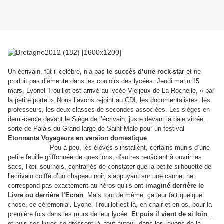
Un écrivain, fût-il célèbre, n’a pas
le succès d’une rock-star
et ne
produit pas d’émeute dans les couloirs des lycées. Jeudi matin 15
mars, Lyonel Trouillot est arrivé au lycée Vieljeux de La Rochelle, « par
la petite porte ». Nous l’avons rejoint au CDI, les documentalistes, les
professeurs, les deux classes de secondes associées. Les sièges en
demi-cercle devant le Siège de l’écrivain, juste devant la baie vitrée,
sorte de Palais du Grand large de Saint-Malo pour un festival
Etonnants Voyageurs en version domestique
.
Peu à peu, les élèves s’installent, certains munis d’une
petite feuille griffonnée de questions, d’autres renâclant à ouvrir les
sacs, l’œil sournois, contrariés de constater que la petite silhouette de
l’écrivain coiffé d’un chapeau noir, s’appuyant sur une canne, ne
correspond pas exactement au héros qu’ils ont
imaginé derrière le
Livre ou derrière l’Ecran
. Mais tout de même, ça leur fait quelque
chose, ce cérémonial. Lyonel Trouillot est là, en chair et en os, pour la
première fois dans les murs de leur lycée.
Et puis il vient de si loin
...
et puis ses livres se dressent là, tout autour, dans les rayons de la