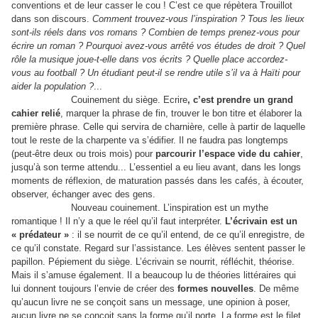
conventions et de leur casser le cou ! C’est ce que répètera Trouillot
dans son discours.
Comment trouvez-vous l’inspiration ? Tous les lieux
sont-ils réels dans vos romans ? Combien de temps prenez-vous pour
écrire un roman ? Pourquoi avez-vous arrêté vos études de droit ? Quel
rôle la musique joue-t-elle dans vos écrits ? Quelle place accordez-
vous au football ? Un étudiant peut-il se rendre utile s’il va à Haïti pour
aider la population ?
...
Couinement du siège. Ecrire
, c’est prendre un grand
cahier relié
, marquer la phrase de fin, trouver le bon titre et élaborer la
première phrase. Celle qui servira de charnière, celle à partir de laquelle
tout le reste de la charpente va s’édifier. Il ne faudra pas longtemps
(peut-être deux ou trois mois) pour
parcourir l’espace vide du cahier
,
jusqu’à son terme attendu... L’essentiel a eu lieu avant, dans les longs
moments de réflexion, de maturation passés dans les cafés, à écouter,
observer, échanger avec des gens.
Nouveau couinement. L’inspiration est un mythe
romantique ! Il n’y a que le réel qu’il faut interpréter.
L’écrivain est un
« prédateur »
: il se nourrit de ce qu’il entend, de ce qu’il enregistre, de
ce qu’il constate. Regard sur l’assistance. Les élèves sentent passer le
papillon. Pépiement du siège. L’écrivain se nourrit, réfléchit, théorise.
Mais il s’amuse également. Il a beaucoup lu de théories littéraires qui
lui donnent toujours l’envie de créer des
formes nouvelles
. De même
qu’aucun livre ne se conçoit sans un message, une opinion à poser,
aucun livre ne se conçoit sans la forme qu’il porte. La forme est le filet