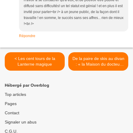
n'avoir à se consacrer qu'à eux, et de pouvoir être publié et
diffusé sans difficultés! un tel statut est génial ! et en plus il est
invité pour parler<br /> à un jeune public, de la façon dont il
travaille ! en somme, le succès sans ses affres... rien de mieux
!<br />
Répondre
< Les cent tours de la
De la paire de skis au divan
Lanterne magique
: « la Maison du docteur
Edwardes » >
Hébergé par Overblog
Top articles
Pages
Contact
Signaler un abus
C.G.U.