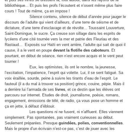
bibliothèque... Et puis les profs l’écoutent et n’osent même plus faire
cours ! Tout de même, ça en impose !
Silence contenu, silence de début d’année pour jauger le
discours de l’adulte qui vient d’ailleurs, d’une terre de séisme et de
dictature, d’une terre d’esclavage et de révolte... Toussaint Louverture,
Saint-Domingue, le sucre. Ça creuse son sillage dans les esprits de
lycéens d’une cité tournée vers la mer et patrie des Fleuriau et des
Rastaud...
Exposés sur Haïti en vent arrière, l’adulte qui sait de quoi il
cause, il a le vent en poupe
devant la flotille des caboteurs
. Et
pourtant, en début de séance, rien n’est encore acquis et le vent peut
tourner !
Eux, les optimistes, ils ont le nombre, la jeunesse,
l’excitation, l’impatience, l’esprit qui volette. Lui, il se sent fatigué. Sa
voix éraillée, sourde, peine à suivre les tirants d’eau de l’esprit. Le
fauteuil (il a du mal à trouver sa position) grince, couine, pépie. Mais il
a derrière lui l’armada de ses
livres
, et ce destin que les élèves ont
parcouru sur internet. Etudes de droit, journalisme, poésie, romans,
engagement, émissions de télé, de radio, ça vous pose un homme et
ça en jette, à défaut d’éblouir.
Les questions ni ne fusent, ni n’affluent. Elles viennent
simplement. Pas spontanées, pas vraiment curieuses au début.
Seulement préparées. Presque
guindées, polies, conventionnelles
.
Mais le propre d’un écrivain n’est-ce pas, c’est de jouer avec les