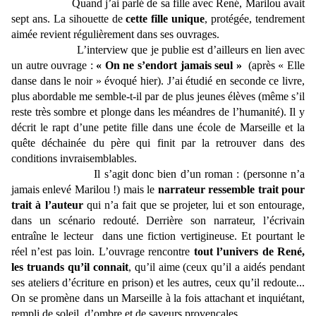
Quand j’ai parlé de sa fille avec René, Marilou avait
sept ans. La sihouette de
cette fille unique
, protégée, tendrement
aimée revient régulièrement dans ses ouvrages.
L’interview que je publie est d’ailleurs en lien avec
un autre ouvrage :
« On ne s’endort jamais seul »
(après « Elle
danse dans le noir » évoqué hier). J’ai étudié en seconde ce livre,
plus abordable me semble-t-il par de plus jeunes élèves (même s’il
reste très sombre et plonge dans les méandres de l’humanité). Il y
décrit le rapt d’une petite fille dans une école de Marseille et la
quête déchainée du père qui finit par la retrouver dans des
conditions invraisemblables.
Il s’agit donc bien d’un roman : (personne n’a
jamais enlevé Marilou !) mais le
narrateur ressemble trait pour
trait à l’auteur
qui n’a fait que se projeter, lui et son entourage,
dans un scénario redouté. Derrière son narrateur, l’écrivain
entraîne le lecteur
dans une fiction vertigineuse. Et pourtant le
réel n’est pas loin. L’ouvrage rencontre
tout l’univers de René,
les truands qu’il connait
, qu’il aime (ceux qu’il a aidés pendant
ses ateliers d’écriture en prison) et les autres, ceux qu’il redoute...
On se promène dans un Marseille à la fois attachant et inquiétant,
rempli de soleil, d’ombre et de saveurs provençales.