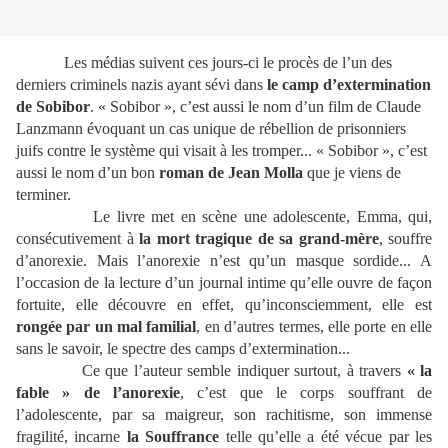
Les médias suivent ces jours-ci le procès de l’un des
derniers criminels nazis ayant sévi dans
le camp d’extermination
de Sobibor
. « Sobibor », c’est aussi le nom d’un film de Claude
Lanzmann évoquant un cas unique de rébellion de prisonniers
juifs contre le système qui visait à les tromper... « Sobibor », c’est
aussi le nom d’un bon
roman de Jean Molla
que je viens de
terminer.
Le livre met en scène une adolescente, Emma, qui,
consécutivement à
la mort tragique de sa grand-mère
, souffre
d’anorexie. Mais l’anorexie n’est qu’un masque sordide... A
l’occasion de la lecture d’un journal intime qu’elle ouvre de façon
fortuite, elle découvre en effet, qu’inconsciemment, elle est
rongée par un mal familial
, en d’autres termes, elle porte en elle
sans le savoir, le spectre des camps d’extermination...
Ce que l’auteur semble indiquer surtout, à travers
« la
fable » de l’anorexie
, c’est que le corps souffrant de
l’adolescente, par sa maigreur, son rachitisme, son immense
fragilité, incarne
la Souffrance
telle qu’elle a été vécue par les