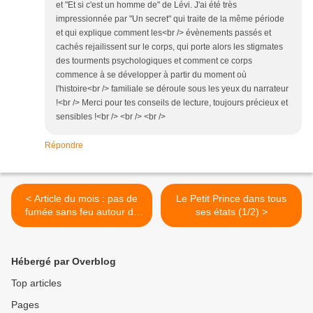
et "Et si c'est un homme de" de Lévi. J'ai été très
impressionnée par "Un secret" qui traite de la même période
et qui explique comment les<br /> évènements passés et
cachés rejailissent sur le corps, qui porte alors les stigmates
des tourments psychologiques et comment ce corps
commence à se développer à partir du moment où
l'histoire<br /> familiale se déroule sous les yeux du narrateur
!<br /> Merci pour tes conseils de lecture, toujours précieux et
sensibles !<br /> <br /> <br />
Répondre
< Article du mois : pas de
Le Petit Prince dans tous
fumée sans feu autour du
ses états (1/2) >
film « Gainsbourg »
Hébergé par Overblog
Top articles
Pages