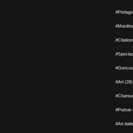
#Pédagog
#Manifest
#Citation
#Spectac
#Goncour
#Art (28)
#Chanso
#Poésie 
#Art itali