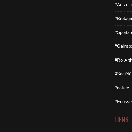
#Arts et 
#Bretagn
#Sports 
#Gainsbo
#Roi Arth
#Société
#nature (
#Ecosse 
LIENS