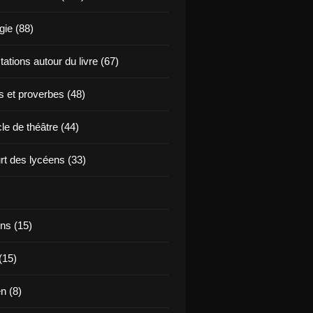
ie (88)
ations autour du livre (67)
s et proverbes (48)
le de théâtre (44)
t des lycéens (33)
ns (15)
(15)
en (8)