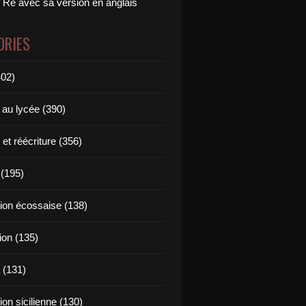
 Ré avec sa version en anglais
ORIES
402)
 au lycée (390)
 et réécriture (356)
(195)
tion écossaise (138)
ion (135)
 (131)
tion sicilienne (130)