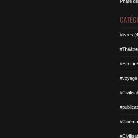
Phare de
CATÉG
#livres (
#Théâtre
#Ecriture
#voyage 
#Civilisa
#publicat
#Cinéma
#Civilisa