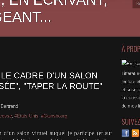
EANT...
À PRO
Littératu
 LE CADRE D'UN SALON
lecture e
SÉE", "TAPER LA ROUTE"
et suscit
la curios
de mes li
 Bertrand
cosse
,
#Etats-Unis
,
#Gainsbourg
SUIVE
 d’un salon virtuel auquel je participe (et sur