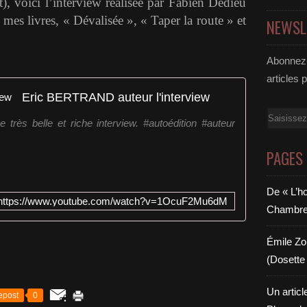
), voici l’interview réalisée par Fabien Dedieu
mes livres, « Dévalisée », « Taper la route » et
NEWSL
Abonnez-
articles 
Eric BERTRAND auteur l'interview
Email
très belle et riche interview. #autoédition #auteur
PAGES
De « L’h
https://www.youtube.com/watch?v=1OcuF2Mu6dM
Chambre 6
Émile Zol
(Dosette 
Un articl
epost
0