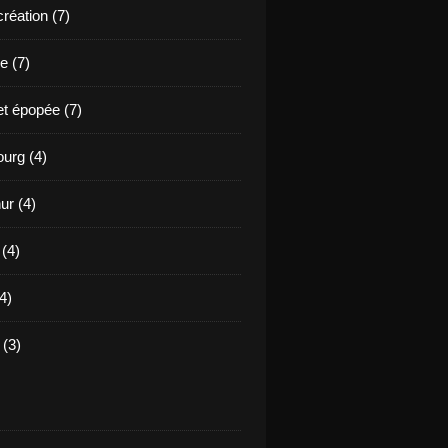
création (7)
e (7)
et épopée (7)
urg (4)
ur (4)
 (4)
4)
(3)