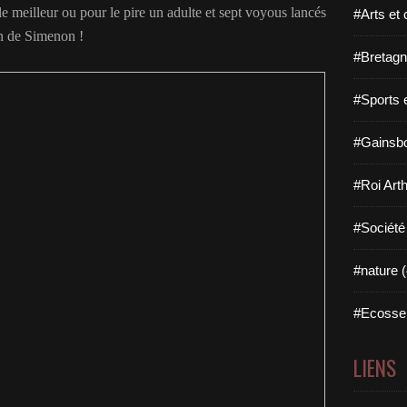
 le meilleur ou pour le pire un adulte et sept voyous lancés
#Arts et 
an de Simenon !
#Bretagn
#Sports 
#Gainsbo
#Roi Arth
#Société
#nature (
#Ecosse 
LIENS