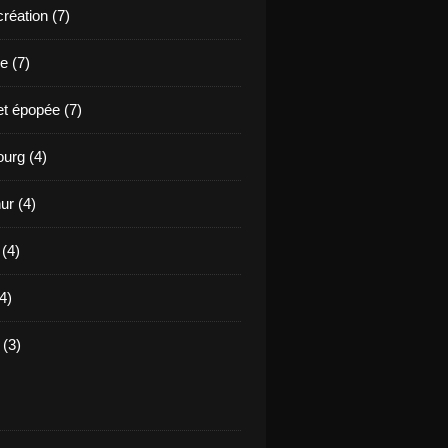
création (7)
e (7)
et épopée (7)
urg (4)
ur (4)
 (4)
4)
(3)