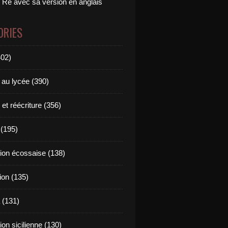
 Ré avec sa version en anglais
ORIES
402)
 au lycée (390)
 et réécriture (356)
(195)
tion écossaise (138)
ion (135)
 (131)
tion sicilienne (130)