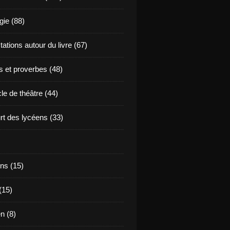
ie (88)
ations autour du livre (67)
s et proverbes (48)
le de théâtre (44)
t des lycéens (33)
ns (15)
(15)
en (8)