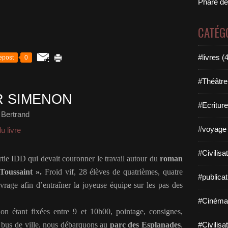
Phare de
CATÉG
#livres (
epost
0
#Théâtre
R SIMENON
#Ecriture
 Bertrand
#voyage 
u livre
#Civilisa
rtie IDD qui devait couronner le travail autour du
roman
Toussaint ».
Froid vif, 28 élèves de quatrièmes, quatre
#publicat
vrage afin d’entraîner la joyeuse équipe sur les pas des
#Cinéma
ion étant fixées entre 9 et 10h00, pointage, consignes,
, bus de ville, nous débarquons au
parc des Esplanades
.
#Civilisa