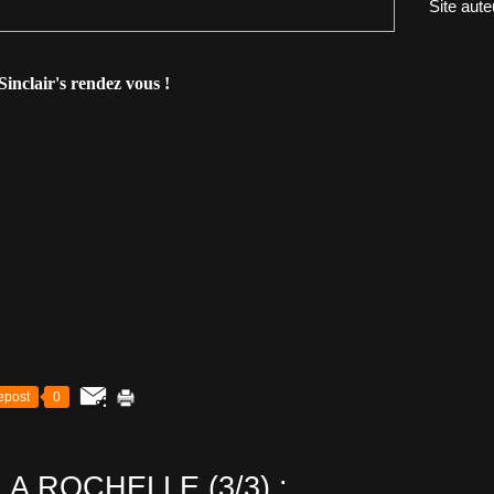
Site aute
Sinclair's rendez vous !
epost
0
A ROCHELLE (3/3) :