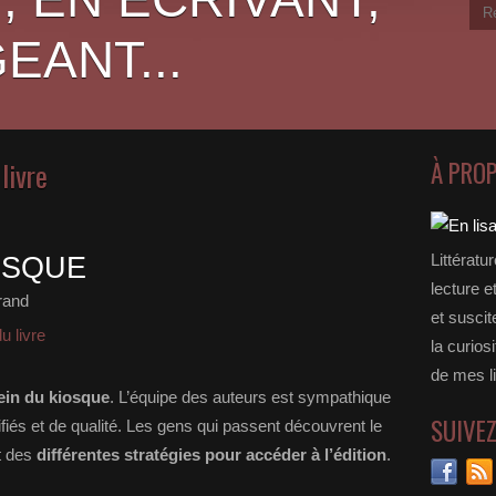
EANT...
livre
À PRO
Littératu
OSQUE
lecture e
rand
et suscit
u livre
la curios
de mes li
ein du kiosque
. L’équipe des auteurs est sympathique
SUIVE
fiés et de qualité. Les gens qui passent découvrent le
et des
différentes stratégies pour accéder à l’édition
.