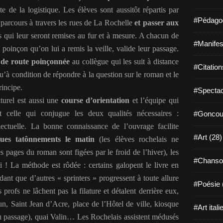
e de la logistique. Les élèves sont aussitôt répartis par
#Pédagog
r parcours à travers les rues de La Rochelle
et passer aux
s qui leur seront remises au fur et à mesure. A chacun de
#Manifest
oinçon qu’on lui a remis la veille, valide leur passage.
e de route poinçonnée
au collègue qui les suit à distance
#Citation
u’à condition de répondre à la question sur le roman et le
rincipe.
#Spectac
turel est aussi une
course d’orientation
et l’équipe qui
st celle qui conjugue les deux qualités nécessaires :
#Goncour
lectuelle. La bonne connaissance de l’ouvrage facilite
#Art (28)
ues tatônnements le matin
(les élèves rochelais ne
les pages du roman sont figées par le froid de l’hiver), les
#Chanso
i ! La méthode est rôdée : certains galopent le livre en
ant que d’autres « sprinters » progressent à toute allure
#Poésie 
s profs ne lâchent pas la filature et détalent derrière eux,
un, Saint Jean d’Acre, place de l’Hôtel de ville, kiosque
#Art itali
au passage), quai Valin… Les Rochelais assistent médusés