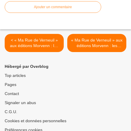
Ajouter un commentaire
< « Ma Rue de Verneuil »
« Ma Rue de Verneuil » aux
aux éditions Morvenn : les
éditions Morvenn : les
conditions d’une naissance
conditions d’une naissance
(3/5)
(5/5) >
Hébergé par Overblog
Top articles
Pages
Contact
Signaler un abus
C.G.U.
Cookies et données personnelles
Préférences cookies