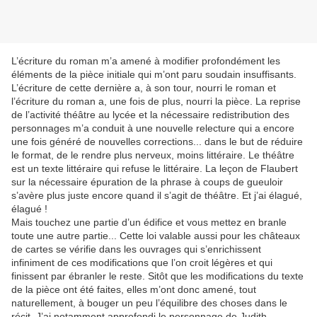
L’écriture du roman m’a amené à modifier profondément les
éléments de la pièce initiale qui m’ont paru soudain insuffisants.
L’écriture de cette dernière a, à son tour, nourri le roman et
l’écriture du roman a, une fois de plus, nourri la pièce. La reprise
de l’activité théâtre au lycée et la nécessaire redistribution des
personnages m’a conduit à une nouvelle relecture qui a encore
une fois généré de nouvelles corrections... dans le but de réduire
le format, de le rendre plus nerveux, moins littéraire. Le théâtre
est un texte littéraire qui refuse le littéraire. La leçon de Flaubert
sur la nécessaire épuration de la phrase à coups de gueuloir
s’avère plus juste encore quand il s’agit de théâtre. Et j’ai élagué,
élagué !
Mais touchez une partie d’un édifice et vous mettez en branle
toute une autre partie... Cette loi valable aussi pour les châteaux
de cartes se vérifie dans les ouvrages qui s’enrichissent
infiniment de ces modifications que l’on croit légères et qui
finissent par ébranler le reste. Sitôt que les modifications du texte
de la pièce ont été faites, elles m’ont donc amené, tout
naturellement, à bouger un peu l’équilibre des choses dans le
récit. J’ai notamment approfondi le personnage de Judith,