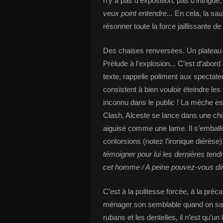
n’y a pas d’exposition, pas d’intrigu
veux point entendre...
En cela, la sa
résonner toute la force jaillissante de 
Des chaises renversées. Un plateau nu
Prélude à l’explosion... C’est d’abord 
texte, rappelle poliment aux spectate
consistent à bien vouloir éteindre le
inconnu dans le public ! La mèche e
Clash, Alceste se lance dans une chor
aiguisé comme une lame. Il s’emballe
contorsions (notez l’ironique diérèse
témoigner pour lui les dernières ten
cet homme / A peine pouvez-vous di
C’est à la politesse forcée, à la préca
ménager son semblable quand on sait
rubans et les dentelles, il n’est qu’un