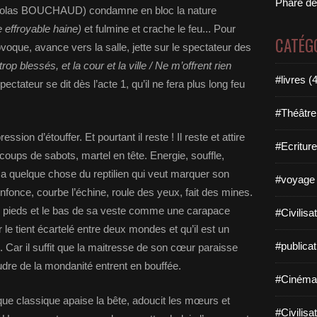
Phare de
 Nicolas BOUCHAUD) condamne en bloc la nature
ne effroyable haine)
et fulmine et crache le feu... Pour
CATÉG
voque, avance vers la salle, jette sur le spectateur des
op blessés, et la cour et la ville / Ne m’offrent rien
#livres (
pectateur se dit dès l’acte 1, qu’il ne fera plus long feu
#Théâtre
ression d’étouffer. Et pourtant il reste ! Il reste et attire
#Ecriture
à coups de sabots, martel en tête. Energie, souffle,
Il a quelque chose du reptilien qui veut marquer son
#voyage 
’enfonce, courbe l’échine, roule des yeux, fait des mines.
es pieds et le bas de sa veste comme une carapace
#Civilisa
r le tient écartelé entre deux mondes et qu’il est un
#publicat
Car il suffit que la maitresse de son cœur paraisse
udre de la mondanité entrent en bouffée.
#Cinéma
ue classique apaise la bête, adoucit les mœurs et
#Civilisa