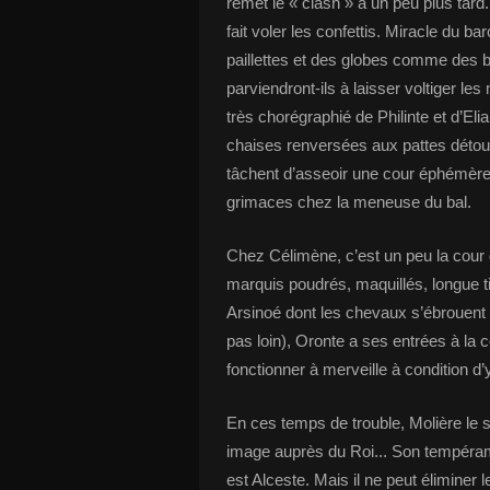
remet le « clash » à un peu plus tar
fait voler les confettis. Miracle du ba
paillettes et des globes comme des b
parviendront-ils à laisser voltiger l
très chorégraphié de Philinte et d’Eli
chaises renversées aux pattes détou
tâchent d’asseoir une cour éphémère 
grimaces chez la meneuse du bal.
Chez Célimène, c’est un peu la cour de
marquis poudrés, maquillés, longue t
Arsinoé dont les chevaux s’ébrouent 
pas loin), Oronte a ses entrées à la c
fonctionner à merveille à condition 
En ces temps de trouble, Molière le s
image auprès du Roi... Son tempéramen
est Alceste. Mais il ne peut éliminer l