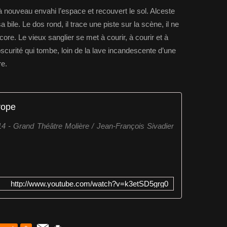
à nouveau envahi l’espace et recouvert le sol. Alceste
 sa bile. Le dos rond, il trace une piste sur la scène, il ne
core. Le vieux sanglier se met à courir, à courir et à
obscurité qui tombe, loin de la lave incandescente d’une
re.
rope
14 - Grand Théâtre Molière / Jean-François Sivadier
http://www.youtube.com/watch?v=k3etSD5grg0