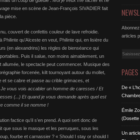
e, mais un coup de gueule :
Moi je veux me fâcher et ne
uvage mise en scène de Jean-François SIVADIER fait
NEWSL
la pièce.
Abonnez-
, couvert de confettis couleur de lave refroidie.
articles 
à Philinte qu’Alceste en veut, Philinte qui, en lisière du
urs (en alexandrins) les règles de bienséance qui
Email
s portables. Puis il salue, non moins aimablement, un
st allumée, le spectacle peut commencer. Musique des
PAGES
égraphie forcenée, kilt tournoyant autour du mollet,
 et se cabre et passe au crible grimaces, et
De « L’h
)
Je vous vois accabler un homme de caresses / Et
Chambre 6
dresses (...) Et quand je vous demande après quel est
re comme il se nomme !
Émile Zol
(Dosette 
ution factice qu’il s’en prend. A quoi sert donc de
 que sous le masque et les perruques, sous les
Un articl
 loup, fourbe et carnassier ? « Should I stay or should I