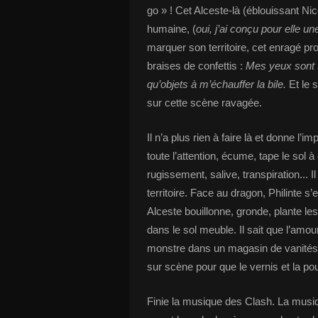
go » ! Cet Alceste-là (éblouissant
humaine, (
oui, j’ai conçu pour elle u
marquer son territoire, cet enragé pro
braises de confettis :
Mes yeux sont tr
qu’objets à m’échauffer la bile.
Et le s
sur cette scène ravagée.
Il n’a plus rien à faire là et donne l’imp
toute l’attention, écume, tape le sol 
rugissement, salive, transpiration... 
territoire. Face au dragon, Philinte s
Alceste bouillonne, gronde, plante l
dans le sol meuble. Il sait que l’amou
monstre dans un magasin de vanités. 
sur scène pour que le vernis et la po
Finie la musique des Clash. La musiq