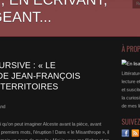
EANT...
À PRO
RSIVE : « LE
Littératu
DE JEAN-FRANÇOIS
lecture e
 TERRITOIRES
et suscit
la curios
de mes li
and
SUIVE
i qu’on peut imaginer Alceste avant la pièce, avant
s premiers mots, l’éruption ! Dans « le Misanthrope », il