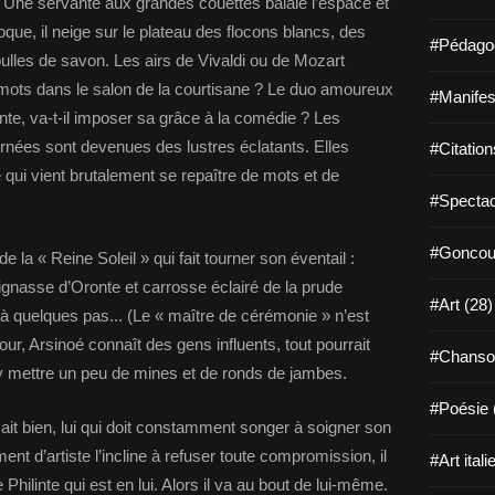
d. Une servante aux grandes couettes balaie l’espace et
roque, il neige sur le plateau des flocons blancs, des
#Pédagog
ulles de savon. Les airs de Vivaldi ou de Mozart
es mots dans le salon de la courtisane ? Le duo amoureux
#Manifest
ante, va-t-il imposer sa grâce à la comédie ? Les
rnées sont devenues des lustres éclatants. Elles
#Citation
qui vient brutalement se repaître de mots et de
#Spectac
#Goncour
 la « Reine Soleil » qui fait tourner son éventail :
ignasse d’Oronte et carrosse éclairé de la prude
#Art (28)
à quelques pas... (Le « maître de cérémonie » n’est
our, Arsinoé connaît des gens influents, tout pourrait
#Chanso
d’y mettre un peu de mines et de ronds de jambes.
#Poésie 
ait bien, lui qui doit constamment songer à soigner son
t d’artiste l’incline à refuser toute compromission, il
#Art itali
e Philinte qui est en lui. Alors il va au bout de lui-même.