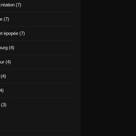
création (7)
e (7)
et épopée (7)
urg (4)
ur (4)
 (4)
4)
(3)