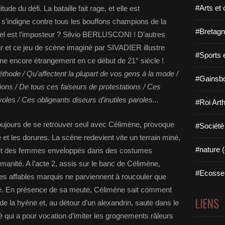
#Arts et 
de du défi. La bataille fait rage, et elle est
 s’indigne contre tous les bouffons champions de la
#Bretagn
 quel est l’imposteur ? Silvio BERLUSCONI ! D’autres
ur et ce jeu de scène imaginé par SIVADIER illustre
#Sports 
e encore étrangement en ce début de 21° siècle !
éthode / Qu’affectent la plupart de vos gens à la mode /
#Gainsbo
sions / De tous ces faiseurs de protestations / Ces
les / Ces obligeants diseurs d’inutiles paroles...
#Roi Arth
 toujours de se retrouver seul avec Célimène, provoque
#Société
e et les dorures. La scène redevient vite un terrain miné,
#nature (
 et des femmes enveloppés dans des costumes
anité. A l’acte 2, assis sur le banc de Célimène,
#Ecosse 
 affables marquis ne parviennent à roucouler que
ce. En présence de sa meute, Célimène sait comment
LIENS
e de la hyène et, au détour d’un alexandrin, saute dans le
é qui a pour vocation d’imiter les grognements râleurs