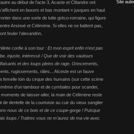
Site aute
autre au début de l’acte 3, Acaste et Clitandre ont
s’affichent en boxers et bas montant « jusques en haut
ronter dans une sorte de lutte gréco-romaine, qui figure
ntre Arsinoé et Célimène. Si elles ne se battent pas,
nt feuler l’alexandrin.
inte confie à son tour :
Et mon esprit enfin n’est pas
e, injuste, intéressé / Que de voir des vautours
aisants et des loups pleins de rage. G
rincements,
ts, rugissements, râles... Alceste est un fauve
 femelle loin du cirque des humains (sur cette scène
 même d’un tambour et de cymbales pour scander,
s moments de laisser-aller, la main de Célimène reste
ant de dentelle de la courtoisie au cuir du vieux sanglier
ons-nous de ce bois et de ce coupe-gorge ! Puisque
ais loups / Traitres vous ne m’aurez de ma vie avec