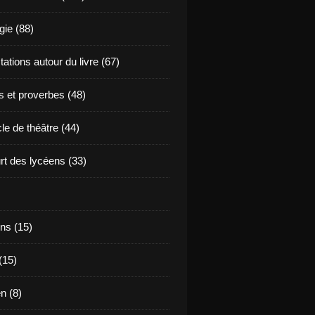
ie (88)
ations autour du livre (67)
s et proverbes (48)
le de théâtre (44)
t des lycéens (33)
ns (15)
(15)
en (8)