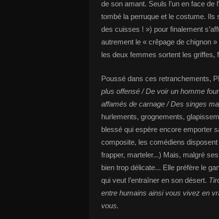
de son amant. Seuls l’un en face de l’
tombé la perruque et le costume. Ils 
des cuisses ! ») pour finalement s’aff
autrement le « crêpage de chignon » e
les deux femmes sortent les griffes, fo
Poussé dans ces retranchements, Phil
plus offensé / De voir un homme fourb
affamés de carnage / Des singes malf
hurlements, grognements, glapissemen
blessé qui espère encore emporter sa
composite, les comédiens disposent
frapper, marteler...) Mais, malgré se
bien trop délicate... Elle préfère le g
qui veut l’entraîner en son désert.
Tir
entre humains ainsi vous vivez en vr
vous.