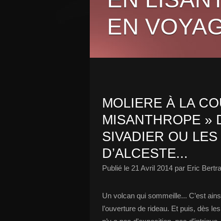
EN VOYAG
MOLIERE À LA COU
MISANTHROPE » 
SIVADIER OU LES
D’ALCESTE...
Publié le
21 Avril 2014
par Eric Bertr
Un volcan qui sommeille... C’est ains
l’ouverture de rideau. Et puis, dès le