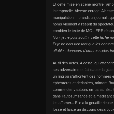
Et cette mise en scène montre l’amplitu
intemporelle. Alceste enrage, Alceste
manipulation. Il brandit un journal :
noms viennent à l’esprit du spectate
combien le texte de MOLIERE résonn
Non, je ne puis souffrir cette lâche m
Et je ne hais rien tant que les contor
affables donneurs d’embrassades frivo
Au fil des actes, Alceste, qui attend
ses adversaires et fait sauter la glac
un ring où s’affrontent des hommes
éphémères et dérisoires, mimant l’hum
comme des vautours empanachés, les
dans l’autosuffisance et la médisan
les affamer... Elle a la gouaille rieus
fossé et lance un discours désarticul