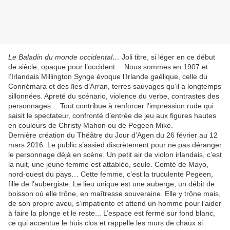
Le Baladin du monde occidental…
Joli titre, si léger en ce début
de siècle, opaque pour l’occident… Nous sommes en 1907 et
l’Irlandais Millington Synge évoque l’Irlande gaélique, celle du
Connémara et des îles d’Arran, terres sauvages qu’il a longtemps
sillonnées. Apreté du scénario, violence du verbe, contrastes des
personnages… Tout contribue à renforcer l’impression rude qui
saisit le spectateur, confronté d’entrée de jeu aux figures hautes
en couleurs de Christy Mahon ou de Pegeen Mike.
Dernière création du Théâtre du Jour d’Agen du 26 février au 12
mars 2016. Le public s’assied discrètement pour ne pas déranger
le personnage déjà en scène. Un petit air de violon irlandais, c’est
la nuit, une jeune femme est attablée, seule. Comté de Mayo,
nord-ouest du pays… Cette femme, c’est la truculente Pegeen,
fille de l’aubergiste. Le lieu unique est une auberge, un débit de
boisson où elle trône, en maîtresse souveraine. Elle y trône mais,
de son propre aveu, s’impatiente et attend un homme pour l’aider
à faire la plonge et le reste... L’espace est fermé sur fond blanc,
ce qui accentue le huis clos et rappelle les murs de chaux si