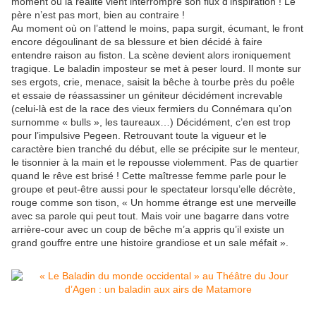
moment où la réalité vient interrompre son flux d’inspiration ! Le
père n’est pas mort, bien au contraire !
Au moment où on l’attend le moins, papa surgit, écumant, le front
encore dégoulinant de sa blessure et bien décidé à faire
entendre raison au fiston. La scène devient alors ironiquement
tragique. Le baladin imposteur se met à peser lourd. Il monte sur
ses ergots, crie, menace, saisit la bêche à tourbe près du poêle
et essaie de réassassiner un géniteur décidément increvable
(celui-là est de la race des vieux fermiers du Connémara qu’on
surnomme « bulls », les taureaux…) Décidément, c’en est trop
pour l’impulsive Pegeen. Retrouvant toute la vigueur et le
caractère bien tranché du début, elle se précipite sur le menteur,
le tisonnier à la main et le repousse violemment. Pas de quartier
quand le rêve est brisé ! Cette maîtresse femme parle pour le
groupe et peut-être aussi pour le spectateur lorsqu’elle décrète,
rouge comme son tison, « Un homme étrange est une merveille
avec sa parole qui peut tout. Mais voir une bagarre dans votre
arrière-cour avec un coup de bêche m’a appris qu’il existe un
grand gouffre entre une histoire grandiose et un sale méfait ».