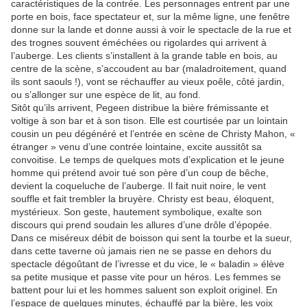
caractéristiques de la contrée. Les personnages entrent par une
porte en bois, face spectateur et, sur la même ligne, une fenêtre
donne sur la lande et donne aussi à voir le spectacle de la rue et
des trognes souvent éméchées ou rigolardes qui arrivent à
l’auberge. Les clients s’installent à la grande table en bois, au
centre de la scène, s’accoudent au bar (maladroitement, quand
ils sont saouls !), vont se réchauffer au vieux poêle, côté jardin,
ou s’allonger sur une espèce de lit, au fond.
Sitôt qu’ils arrivent, Pegeen distribue la bière frémissante et
voltige à son bar et à son tison. Elle est courtisée par un lointain
cousin un peu dégénéré et l’entrée en scène de Christy Mahon, «
étranger » venu d’une contrée lointaine, excite aussitôt sa
convoitise. Le temps de quelques mots d’explication et le jeune
homme qui prétend avoir tué son père d’un coup de bêche,
devient la coqueluche de l’auberge. Il fait nuit noire, le vent
souffle et fait trembler la bruyère. Christy est beau, éloquent,
mystérieux. Son geste, hautement symbolique, exalte son
discours qui prend soudain les allures d’une drôle d’épopée.
Dans ce miséreux débit de boisson qui sent la tourbe et la sueur,
dans cette taverne où jamais rien ne se passe en dehors du
spectacle dégoûtant de l’ivresse et du vice, le « baladin » élève
sa petite musique et passe vite pour un héros. Les femmes se
battent pour lui et les hommes saluent son exploit originel. En
l’espace de quelques minutes, échauffé par la bière, les voix