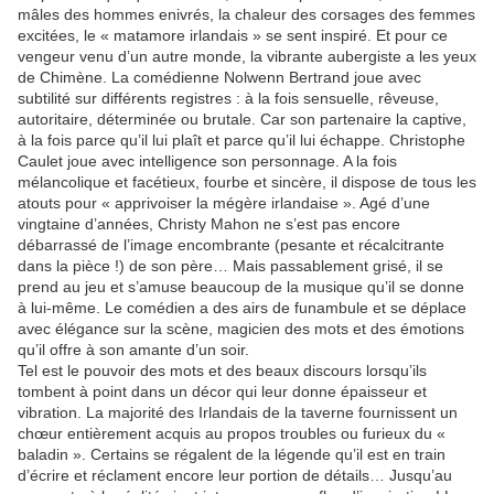
mâles des hommes enivrés, la chaleur des corsages des femmes
excitées, le « matamore irlandais » se sent inspiré. Et pour ce
vengeur venu d’un autre monde, la vibrante aubergiste a les yeux
de Chimène. La comédienne Nolwenn Bertrand joue avec
subtilité sur différents registres : à la fois sensuelle, rêveuse,
autoritaire, déterminée ou brutale. Car son partenaire la captive,
à la fois parce qu’il lui plaît et parce qu’il lui échappe. Christophe
Caulet joue avec intelligence son personnage. A la fois
mélancolique et facétieux, fourbe et sincère, il dispose de tous les
atouts pour « apprivoiser la mégère irlandaise ». Agé d’une
vingtaine d’années, Christy Mahon ne s’est pas encore
débarrassé de l’image encombrante (pesante et récalcitrante
dans la pièce !) de son père… Mais passablement grisé, il se
prend au jeu et s’amuse beaucoup de la musique qu’il se donne
à lui-même. Le comédien a des airs de funambule et se déplace
avec élégance sur la scène, magicien des mots et des émotions
qu’il offre à son amante d’un soir.
Tel est le pouvoir des mots et des beaux discours lorsqu’ils
tombent à point dans un décor qui leur donne épaisseur et
vibration. La majorité des Irlandais de la taverne fournissent un
chœur entièrement acquis au propos troubles ou furieux du «
baladin ». Certains se régalent de la légende qu’il est en train
d’écrire et réclament encore leur portion de détails… Jusqu’au