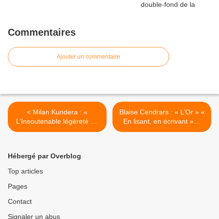
Commentaires
Ajouter un commentaire
< Milan Kundera : «
Blaise Cendrars : « L’Or » «
L’Insoutenable légèreté de
En lisant, en écrivant »…
l’être » et « la Vie est
(Dosette de lecture n°53) >
ailleurs » « En lisant, en
écrivant »… (Dosette de
Hébergé par Overblog
lecture n°51)
Top articles
Pages
Contact
Signaler un abus