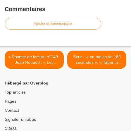
Commentaires
Ajouter un commentaire
< Dosette de lecture n°149 :
Série : « en moins de 180
Jean Rouaud : « Les
secondes », « Taper la
Champs d’honneur », les
route » (Morvenn édition)
gaz d’échappement de
1/7. >
l’oubli.
Hébergé par Overblog
Top articles
Pages
Contact
Signaler un abus
C.G.U.