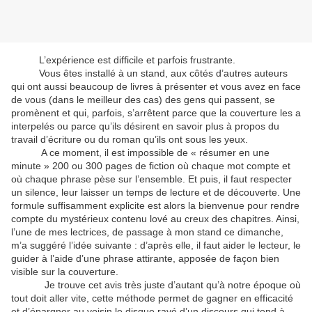
L’expérience est difficile et parfois frustrante.
Vous êtes installé à un stand, aux côtés d’autres auteurs
qui ont aussi beaucoup de livres à présenter et vous avez en face
de vous (dans le meilleur des cas) des gens qui passent, se
promènent et qui, parfois, s’arrêtent parce que la couverture les a
interpelés ou parce qu’ils désirent en savoir plus à propos du
travail d’écriture ou du roman qu’ils ont sous les yeux.
A ce moment, il est impossible de « résumer en une
minute » 200 ou 300 pages de fiction où chaque mot compte et
où chaque phrase pèse sur l’ensemble. Et puis, il faut respecter
un silence, leur laisser un temps de lecture et de découverte. Une
formule suffisamment explicite est alors la bienvenue pour rendre
compte du mystérieux contenu lové au creux des chapitres. Ainsi,
l’une de mes lectrices, de passage à mon stand ce dimanche,
m’a suggéré l’idée suivante : d’après elle, il faut aider le lecteur, le
guider à l’aide d’une phrase attirante, apposée de façon bien
visible sur la couverture.
Je trouve cet avis très juste d’autant qu’à notre époque où
tout doit aller vite, cette méthode permet de gagner en efficacité
et d’épargner au voisin le disque rayé d’un discours qui tend à