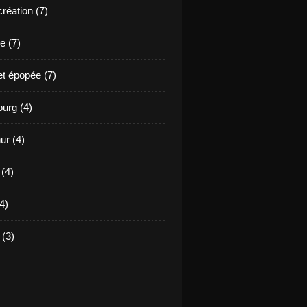
création (7)
e (7)
et épopée (7)
urg (4)
ur (4)
 (4)
4)
(3)