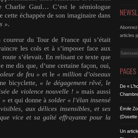
e Charlie Gaul… C’est le sémiologue
NEWSL
e cette échappée de son imaginaire dans
s »
.
Abonnez-
articles 
n coureur du Tour de France qui s’était
 vaincre les cols et à s’imposer face aux
Email
 route s’élevait. En relisant ce texte que
 je me dis que, d’une certaine façon, oui,
PAGES
voleur de feu »
et le
« million d’oiseaux
ne bicyclette
, « le dégagement rêvé, le
De « L’h
isée de violence nouvelle ! »
mais aussi
Chambre 6
l »
et qui donne à
solder « l’élan insensé
visibles, aux délices insensibles, et ses
Émile Zol
que vice et sa gaîté effrayante pour la
(Dosette 
Un articl