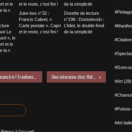
#Pédagog
Juke-box n°32 :
Dosette de lecture
Francis Cabrel, «
n°198 : Dostoïevski :
cture
Carte postale », Capri
L’Idiot, le double-fond
#Manifest
ave Le
et le reste, c’est fini !
de la simplicité
ert », le
#Citation
t et le
e la «
#Spectac
#Goncour
Intelligence artificielle : halte au monstre ! Frankenstein le romantique...
Une interview chez Hello éditions
#Art (28)
#Chanso
#Poésie 
#Art itali
Retour à l'accueil