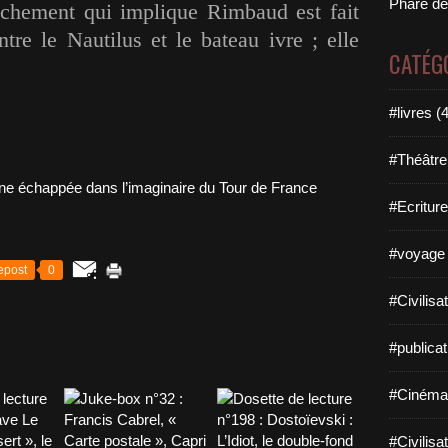
Phare de
ochement qui implique Rimbaud est fait
re le Nautilus et le bateau ivre ; elle
CATÉG
#livres (
#Théâtre
#Ecriture
#voyage 
epost
0
#Civilisa
#publicat
#Cinéma
#Civilisa