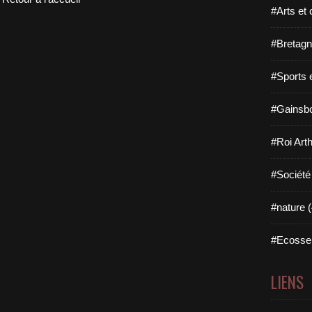
#Arts et 
#Bretagn
#Sports 
#Gainsbo
#Roi Arth
#Société
#nature (
#Ecosse 
LIENS