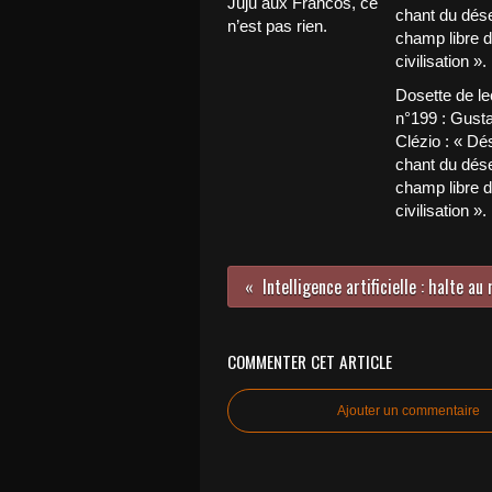
Juju aux Francos, ce
n’est pas rien.
Dosette de le
n°199 : Gust
Clézio : « Dés
chant du déser
champ libre d
civilisation ».
COMMENTER CET ARTICLE
Ajouter un commentaire