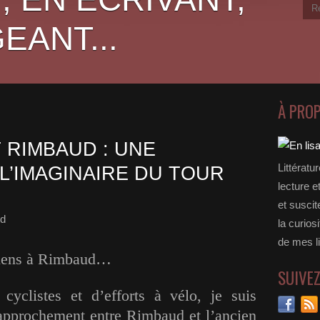
EANT...
À PRO
 RIMBAUD : UNE
Littératu
L’IMAGINAIRE DU TOUR
lecture e
et suscit
nd
la curios
de mes li
viens à Rimbaud…
SUIVE
cyclistes et d’efforts à vélo, je suis
approchement entre Rimbaud et l’ancien