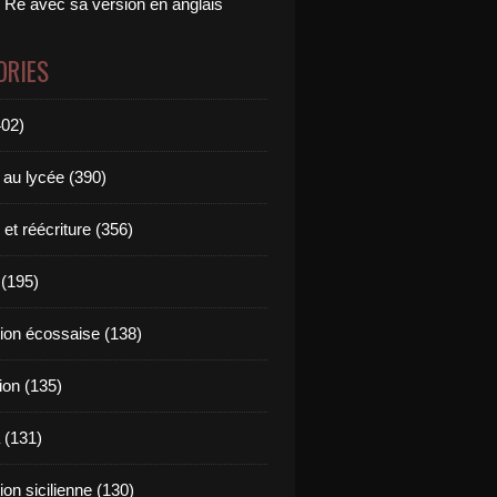
 Ré avec sa version en anglais
ORIES
402)
 au lycée (390)
 et réécriture (356)
(195)
tion écossaise (138)
ion (135)
 (131)
tion sicilienne (130)