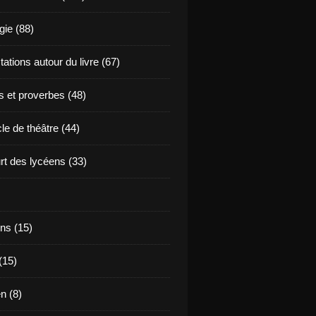
ie (88)
ations autour du livre (67)
s et proverbes (48)
le de théâtre (44)
t des lycéens (33)
ns (15)
(15)
en (8)