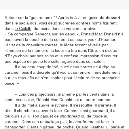
Retour sur la “gastronomie” ! Après
le fish,
en guise
de dessert
dans le sac à dos, voici deux sucreries dont les noms figurent
dans
le Ceilidh
, du moins dans la version narrative.
« Sa compagne Rebecca sur les genoux, Ronald Mac Donald n’a
pas ouvert la bouche de la soirée. Les beaux yeux d’Heather,
l’éclat de la chevelure rousse, le léger accent réveillé par
l’émotion de la mémoire, la lueur du feu dans l’âtre, un disque
d’Enya choisi par ses soins et la confuse impression d’écouter
une espèce de petite fée celte, égarée dans son salon.
Il a bu beaucoup de thé, sucé deux barres de
fudge
au
caramel, puis il a décrété qu’il voulait se rendre immédiatement
sur les lieux afin de s’en inspirer pour l’écriture de sa prochaine
pièce. »
« Loin des projecteurs, malmené par les vents dans la
lande écossaise, Ronald Mac Donald est un autre homme.
Il a du mal à suivre le rythme. Il s’essouffle. Il s’arrête. Il
râle. Il cherche à sauver la face. Comme il est gourmand, il a
toujours sur lui son paquet de
shortbread
ou de
fudge
au
caramel. Dans son emballage plat, le
shortbread
est facile à
transporter. C’est un gâteau de poche. Quand Heather lui parle et