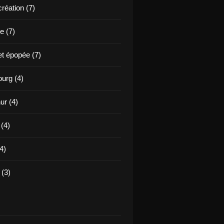
création (7)
e (7)
et épopée (7)
urg (4)
ur (4)
 (4)
4)
(3)