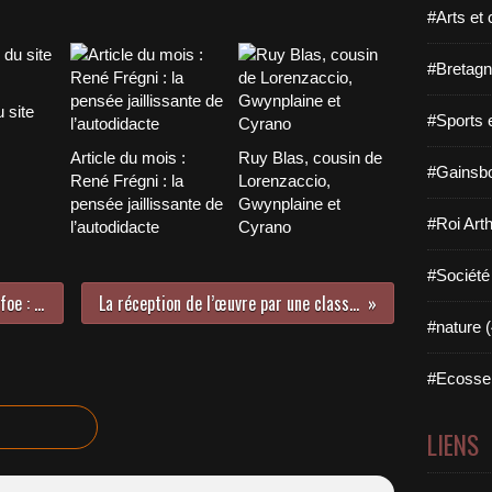
#Arts et 
#Bretagn
 site
#Sports 
Article du mois :
Ruy Blas, cousin de
#Gainsbo
René Frégni : la
Lorenzaccio,
pensée jaillissante de
Gwynplaine et
#Roi Arth
l’autodidacte
Cyrano
#Société
Lecture de Robinson Crusoé de Defoe : le retour (Robinson 4/6)
La réception de l’œuvre par une classe de 5° (Robinson 6/6)
#nature (
#Ecosse 
LIENS