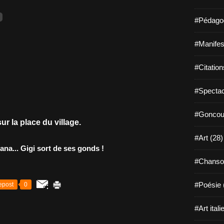
#Pédagog
#Manifest
#Citation
#Spectac
#Goncour
ur la place du village.
#Art (28)
na... Gigi sort de ses gonds !
#Chanso
#Poésie 
epost
0
#Art itali