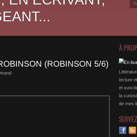
EANT...
À PRO
ROBINSON (ROBINSON 5/6)
Littératu
rtrand
lecture e
et suscit
la curios
de mes li
SUIVE