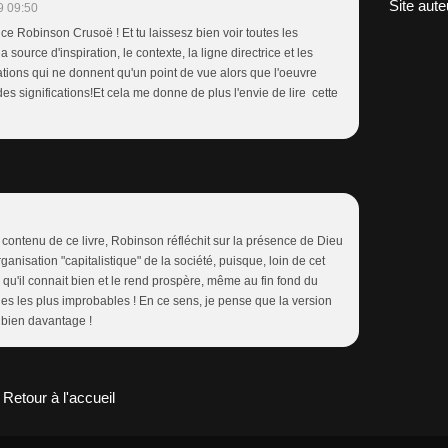
Site aute
9 09:50
ce Robinson Crusoë ! Et tu laissesz bien voir toutes les
 source d'inspiration, le contexte, la ligne directrice et les
tations qui ne donnent qu'un point de vue alors que l'oeuvre
des significations!Et cela me donne de plus l'envie de lire cette
contenu de ce livre, Robinson réfléchit sur la présence de Dieu
anisation "capitalistique" de la société, puisque, loin de cet
le qu'il connait bien et le rend prospère, même au fin fond du
s les plus improbables ! En ce sens, je pense que la version
t bien davantage !
Retour à l'accueil