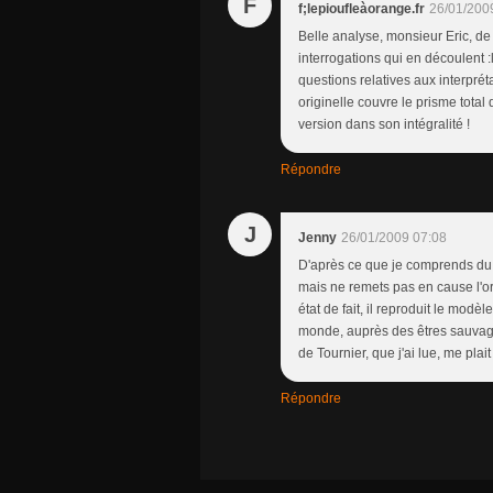
F
f;lepioufleàorange.fr
26/01/200
Belle analyse, monsieur Eric, de 
interrogations qui en découlent :la
questions relatives aux interpré
originelle couvre le prisme total 
version dans son intégralité !
Répondre
J
Jenny
26/01/2009 07:08
D'après ce que je comprends du 
mais ne remets pas en cause l'org
état de fait, il reproduit le modè
monde, auprès des êtres sauvage
de Tournier, que j'ai lue, me plai
Répondre