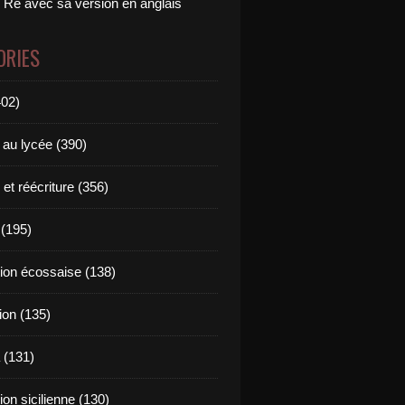
 Ré avec sa version en anglais
ORIES
402)
 au lycée (390)
 et réécriture (356)
(195)
tion écossaise (138)
ion (135)
 (131)
tion sicilienne (130)