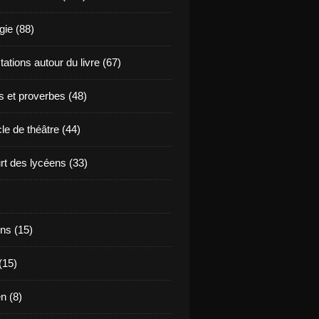
ie (88)
ations autour du livre (67)
s et proverbes (48)
le de théâtre (44)
t des lycéens (33)
ns (15)
(15)
en (8)