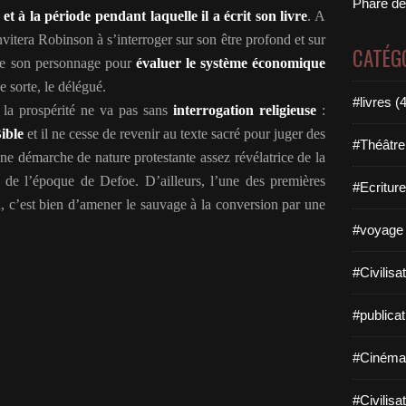
Phare de
et à la période pendant laquelle il a écrit son livre
. A
nvitera Robinson à s’interroger sur son être profond et sur
CATÉG
 de son personnage pour
évaluer le système économique
e sorte, le délégué.
#livres (
 la prospérité ne va pas sans
interrogation religieuse
:
Bible
et il ne cesse de revenir au texte sacré pour juger des
#Théâtre
ne démarche de nature protestante assez révélatrice de la
es de l’époque de Defoe. D’ailleurs, l’une des premières
#Ecriture
, c’est bien d’amener le sauvage à la conversion par une
#voyage 
#Civilisa
#publicat
#Cinéma
#Civilisa