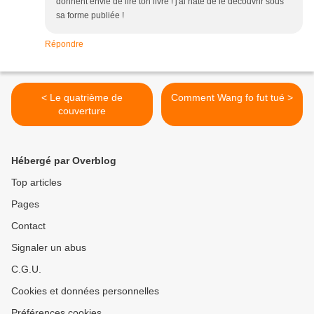
donnent envie de lire ton livre ! j'ai hate de le découvrir sous
sa forme publiée !
Répondre
< Le quatrième de
Comment Wang fo fut tué >
couverture
Hébergé par Overblog
Top articles
Pages
Contact
Signaler un abus
C.G.U.
Cookies et données personnelles
Préférences cookies