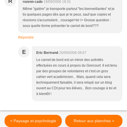
R
rozenn cado
19/09/2006 18:31
Même "galère" je transporte partout "les bienveillantes" et je
lis quelques pages dès que je le peux, sauf que copies et
réunions s'accumulent... courage!<br /> Grosse question :
sous quelle forme présenter le carnet de bord???
Répondre
E
Eric Bertrand
20/09/2006 08:07
Le carnet de bord est un miroir des activités
effectuées en cours à propos du Goncourt. Il est tenu
par des groupes de volontaires et c'est un gros
cahier vert académicien... Mais, quand cela sera
techniquement faisable, il sera relayé sur un blog
ouvert au CDI pour les élèves... Bon courage à toi et
à bientôt !
< Paysage et psychologie
Retour aux planches >