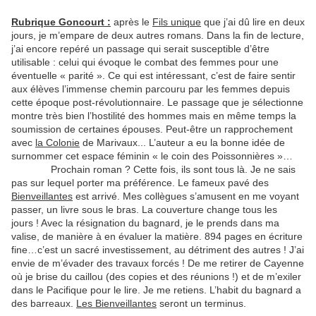
Rubrique Goncourt :
après le
Fils unique
que j’ai dû lire en deux
jours, je m’empare de deux autres romans. Dans la fin de lecture,
j’ai encore repéré un passage qui serait susceptible d’être
utilisable : celui qui évoque le combat des femmes pour une
éventuelle « parité ». Ce qui est intéressant, c’est de faire sentir
aux élèves l’immense chemin parcouru par les femmes depuis
cette époque post-révolutionnaire. Le passage que je sélectionne
montre très bien l’hostilité des hommes mais en même temps la
soumission de certaines épouses. Peut-être un rapprochement
avec
la Colonie
de Marivaux... L’auteur a eu la bonne idée de
surnommer cet espace féminin « le coin des Poissonnières »…
Prochain roman ? Cette fois, ils sont tous là. Je ne sais
pas sur lequel porter ma préférence. Le fameux pavé des
Bienveillantes
est arrivé. Mes collègues s’amusent en me voyant
passer, un livre sous le bras. La couverture change tous les
jours ! Avec la résignation du bagnard, je le prends dans ma
valise, de manière à en évaluer la matière. 894 pages en écriture
fine…c’est un sacré investissement, au détriment des autres ! J’ai
envie de m’évader des travaux forcés ! De me retirer de Cayenne
où je brise du caillou (des copies et des réunions !) et de m’exiler
dans le Pacifique pour le lire. Je me retiens. L’habit du bagnard a
des barreaux.
Les Bienveillantes
seront un terminus.