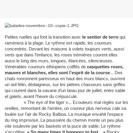
Petites ruelles qui font la transition avec
le sentier de terre
qui
ramènera à la plage. Le rythme est rapide, les coureurs
concentrés. Devant les maisons à volets toujours verts, aussi
verts que dans l’enfance, les roses trémières courent elles
aussi le long des murs, longues, élancées, silencieuses.
Vénérables coureurs éthiopiens coiffés de
casquettes roses,
mauves et blanches, elles sont l’esprit de la course
... Des
chats ronronnent paresseux en haut des murs blancs, ouvrent
un œil félin, dédaigneux, sur les piètres chasseurs sans griffes
qui courent dans la savane d’un beau jour de juillet, entre sable
et galets, avant l’heure du crépuscule.
« The eye of the tiger »... Ecouteurs mal réglés sur les
oreilles, remontant de l’arrière, un coureur plus nerveux cale sa
foulée sur l’air de Rocky Balboa. La musique envahit l’espace
du ring improvisé. La poussière du chemin monte un peu plus
vite soulevée par les baskets et la puce de sable. Le rythme
s’accélère.
« So many times it happens to fast... »
Rocky