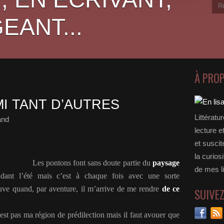
EANT...
À PRO
I TANT D’AUTRES
Littératu
and
lecture e
et suscit
la curios
Les pontons font sans doute partie du
paysage
de mes li
ant l’été mais c’est à chaque fois avec une sorte
ouve quand, par aventure, il m’arrive de me rendre
de ce
SUIVE
est pas ma région de prédilection mais il faut avouer que