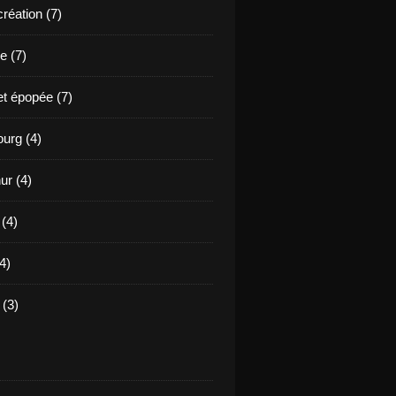
création (7)
e (7)
et épopée (7)
urg (4)
ur (4)
 (4)
4)
(3)