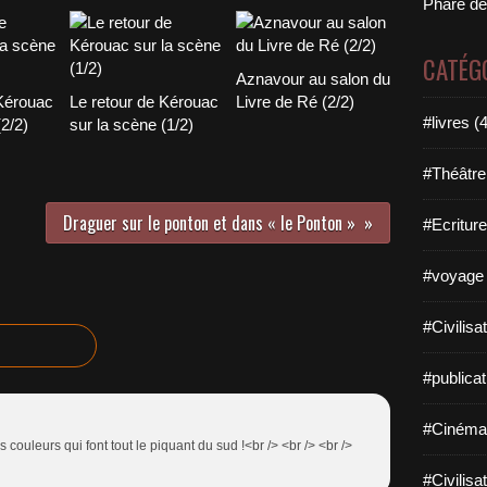
Phare de
CATÉG
Aznavour au salon du
 Kérouac
Le retour de Kérouac
Livre de Ré (2/2)
#livres (
(2/2)
sur la scène (1/2)
#Théâtre
Draguer sur le ponton et dans « le Ponton »
#Ecriture
#voyage 
#Civilisa
#publicat
#Cinéma
s couleurs qui font tout le piquant du sud !<br /> <br /> <br />
#Civilisa