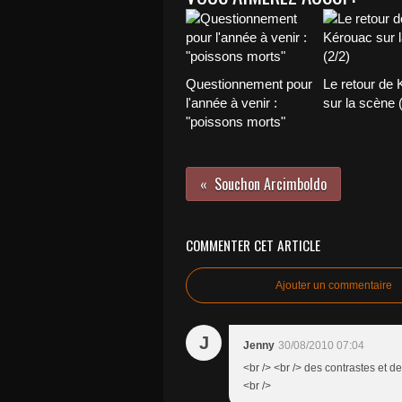
Questionnement pour
Le retour de
l'année à venir :
sur la scène 
"poissons morts"
Souchon Arcimboldo
COMMENTER CET ARTICLE
Ajouter un commentaire
J
Jenny
30/08/2010 07:04
<br /> <br /> des contrastes et de
<br />