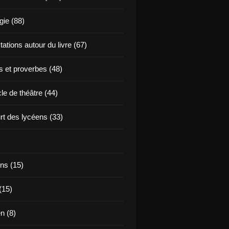
ie (88)
ations autour du livre (67)
s et proverbes (48)
le de théâtre (44)
t des lycéens (33)
ns (15)
(15)
en (8)