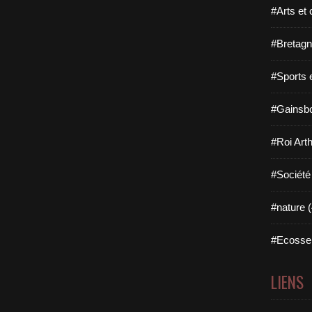
#Arts et 
#Bretagn
#Sports 
#Gainsbo
#Roi Arth
#Société
#nature (
#Ecosse 
LIENS