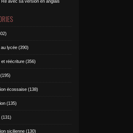
 Ré avec sa version en anglais
ORIES
402)
 au lycée (390)
 et réécriture (356)
(195)
tion écossaise (138)
ion (135)
 (131)
tion sicilienne (130)