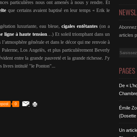
nces particulières nous ont amenés à nous y rendre. Et
NEWSL
lte
que certains avaient baptisé en leur temps « Erik le
gétation luxuriante, eau bleue,
cigales entêtantes
(on a
Abonnez-
e ligne à haute tension
…) Et soleil triomphant dans un
articles 
 l’atmosphère générale et dans le décor qui me renvoie à
! Palerme, Los Angelès, et plus particulièrement Beverly
Email
vident entre la grande pauvreté et la grande richesse. J'y
livres intitulé "le Ponton"...
PAGES
De « L’h
Chambre 6
epost
0
Émile Zol
(Dosette 
Un articl