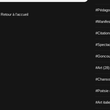
#Pédagog
Retour à l'accueil
#Manifest
#Citation
#Spectac
#Goncour
#Art (28)
#Chanso
#Poésie 
#Art itali